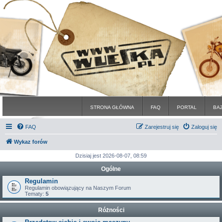
STRONA GŁÓWNA
FAQ
PORTAL
BA
FAQ
Zarejestruj się
Zaloguj się
Wykaz forów
Dzisiaj jest 2026-08-07, 08:59
Ogólne
Regulamin
Regulamin obowiązujący na Naszym Forum
Tematy:
5
Różności