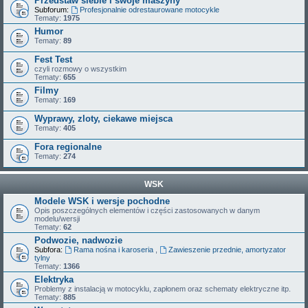
Przedstaw siebie i swoje maszyny
Subforum:
Profesjonalnie odrestaurowane motocykle
Tematy:
1975
Humor
Tematy:
89
Fest Test
czyli rozmowy o wszystkim
Tematy:
655
Filmy
Tematy:
169
Wyprawy, zloty, ciekawe miejsca
Tematy:
405
Fora regionalne
Tematy:
274
WSK
Modele WSK i wersje pochodne
Opis poszczególnych elementów i części zastosowanych w danym
modelu/wersji
Tematy:
62
Podwozie, nadwozie
Subfora:
Rama nośna i karoseria
,
Zawieszenie przednie, amortyzator
tylny
Tematy:
1366
Elektryka
Problemy z instalacją w motocyklu, zapłonem oraz schematy elektryczne itp.
Tematy:
885