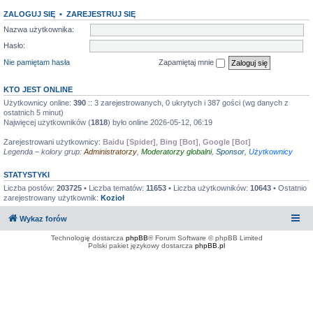
ZALOGUJ SIĘ
•
ZAREJESTRUJ SIĘ
Nazwa użytkownika:
Hasło:
Nie pamiętam hasła
Zapamiętaj mnie
KTO JEST ONLINE
Użytkownicy online:
390
:: 3 zarejestrowanych, 0 ukrytych i 387 gości (wg danych z
ostatnich 5 minut)
Najwięcej użytkowników (
1818
) było online 2026-05-12, 06:19
Zarejestrowani użytkownicy:
Baidu [Spider]
,
Bing [Bot]
,
Google [Bot]
Legenda – kolory grup:
Administratorzy
,
Moderatorzy globalni
,
Sponsor
,
Użytkownicy
STATYSTYKI
Liczba postów:
203725
• Liczba tematów:
11653
• Liczba użytkowników:
10643
• Ostatnio
zarejestrowany użytkownik:
Kozioł
Wykaz forów
Technologię dostarcza
phpBB
® Forum Software © phpBB Limited
Polski pakiet językowy dostarcza
phpBB.pl