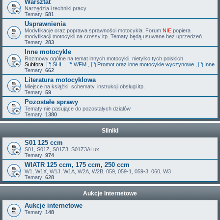
Warsztat
Narzędzia i techniki pracy
Tematy:
581
Usprawnienia
Modyfikacje oraz poprawa sprawności motocykla. Forum
NIE
popiera
modyfikacji motocykli na crossy itp. Tematy będą usuwane bez uprzedzeń.
Tematy:
283
Inne motocykle
Rozmowy ogólne na temat innych motocykli, nietylko tych polskich.
Subfora:
SHL
,
WFM
,
Promot oraz inne motocykle wyczynowe
,
Inne
Tematy:
662
Literatura motocyklowa
Miejsce na książki, schematy, instrukcji obsługi itp.
Tematy:
59
Pozostałe sprawy
Tematy nie pasujące do pozostalych dzialów
Tematy:
1380
Silniki
S01 125 ccm
S01, S01Z, S01Z3, S01Z3ALux
Tematy:
974
WIATR 125 ccm, 175 ccm, 250 ccm
W1, W1X, W1J, W1A, W2A, W2B, 059, 059-1, 059-3, 060, W3
Tematy:
628
Aukcje Internetowe
Aukcje internetowe
Tematy:
148