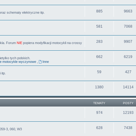
885
9663
oraz schematy elektryczne itp.
581
7068
283
9907
ykla. Forum
NIE
popiera modyfikacji motocykli na crossy
662
6219
tylko tych polskich.
ne motocykle wyczynowe
,
Inne
59
427
 itp.
1380
14114
TEMATY
POSTY
974
12193
628
7438
059-3, 060, W3