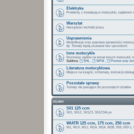
Elektryka
Problemy z instalacją w motocyklu, zapłonem 
Warsztat
Narzędzia i techniki pracy
Usprawnienia
Modyfikacje oraz poprawa sprawności motoc
itp. Tematy będą usuwane bez uprzedzeń.
Inne motocykle
Rozmowy ogólne na temat innych motocykli, nie
Subfora:
SHL
,
WFM
,
Promot oraz in
Literatura motocyklowa
Miejsce na książki, schematy, instrukcji obsługi
Pozostałe sprawy
Tematy nie pasujące do pozostalych dzialów
SILNIKI
S01 125 ccm
S01, S01Z, S01Z3, S01Z3ALux
WIATR 125 ccm, 175 ccm, 250 ccm
W1, W1X, W1J, W1A, W2A, W2B, 059, 059-1, 