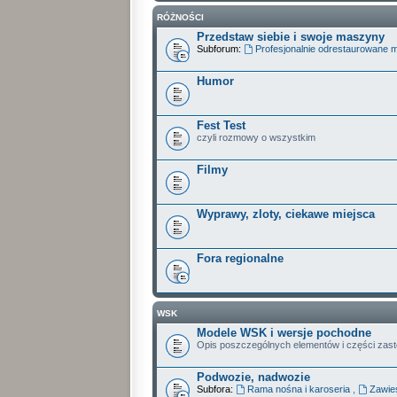
RÓŻNOŚCI
Przedstaw siebie i swoje maszyny
Subforum:
Profesjonalnie odrestaurowane 
Humor
Fest Test
czyli rozmowy o wszystkim
Filmy
Wyprawy, zloty, ciekawe miejsca
Fora regionalne
WSK
Modele WSK i wersje pochodne
Opis poszczególnych elementów i części zas
Podwozie, nadwozie
Subfora:
Rama nośna i karoseria
,
Zawies