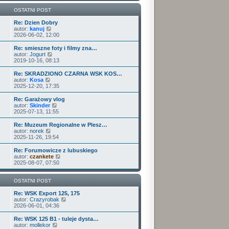
w
i
OSTATNI POST
e
t
Re: Dzien Dobry
W
l
autor:
kanuj
y
n
2026-06-02, 12:00
ś
a
w
j
Re: smieszne foty i filmy zna…
i
n
W
autor:
Jogurt
e
o
y
2019-10-16, 08:13
t
w
ś
l
s
w
Re: SKRADZIONO CZARNA WSK KOS…
n
z
i
W
autor:
Kosa
a
y
e
y
2025-12-20, 17:35
j
p
t
ś
n
o
l
w
Re: Garażowy vlog
o
s
n
i
W
autor:
Skinder
w
t
a
e
y
2025-07-13, 11:55
s
j
t
ś
z
n
l
w
Re: Muzeum Regionalne w Plesz…
y
o
n
i
W
autor:
norek
p
w
a
e
y
2025-11-26, 19:54
o
s
j
t
ś
s
z
n
l
w
Re: Forumowicze z lubuskiego
t
y
o
n
i
W
autor:
czankete
p
w
a
e
y
2025-08-07, 07:50
o
s
j
t
ś
s
z
n
l
w
t
y
o
n
i
OSTATNI POST
p
w
a
e
o
s
j
t
Re: WSK Export 125, 175
s
z
n
l
W
autor:
Crazyrobak
t
y
o
n
y
2026-06-01, 04:36
p
w
a
ś
o
s
j
w
Re: WSK 125 B1 - tuleje dysta…
s
z
n
i
W
autor:
mollekor
t
y