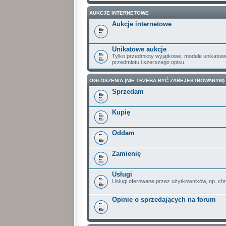
AUKCJE INTERNETOWE
Aukcje internetowe
Unikatowe aukcje
Tylko przedmioty wyjątkowe, modele unikatow
przedmiotu i szerszego opisu.
OGŁOSZENIA (NIE TRZEBA BYĆ ZAREJESTROWANYM)
Sprzedam
Kupię
Oddam
Zamienię
Usługi
Usługi oferowane przez użytkowników, np. ch
Opinie o sprzedających na forum