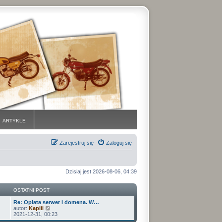
ARTYKLE
Zarejestruj się
Zaloguj się
Dzisiaj jest 2026-08-06, 04:39
OSTATNI POST
Re: Opłata serwer i domena. W…
W
autor:
Kapiii
y
2021-12-31, 00:23
ś