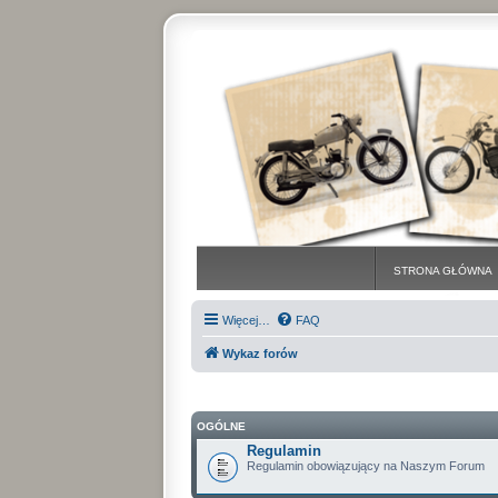
STRONA GŁÓWNA
Więcej…
FAQ
Wykaz forów
OGÓLNE
Regulamin
Regulamin obowiązujący na Naszym Forum