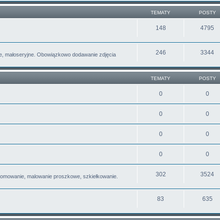
TEMATY
POSTY
148
4795
246
3344
e, małoseryjne. Obowiązkowo dodawanie zdjęcia
TEMATY
POSTY
0
0
0
0
0
0
0
0
302
3524
romowanie, malowanie proszkowe, szkiełkowanie.
83
635