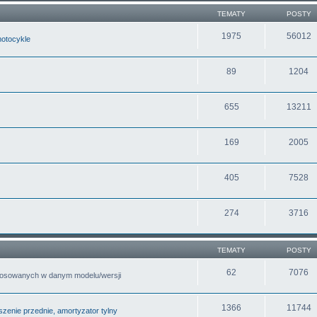
TEMATY
POSTY
1975
56012
motocykle
89
1204
655
13211
169
2005
405
7528
274
3716
TEMATY
POSTY
62
7076
tosowanych w danym modelu/wersji
1366
11744
zenie przednie, amortyzator tylny