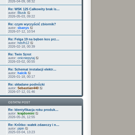
o
e
y
2026-04-09, 08:32
p
w
t
ś
o
s
l
w
Re: WSK 125 Całkowity brak is…
s
z
n
i
W
autor:
Blusik
t
y
a
e
y
2026-05-03, 09:22
p
j
t
ś
o
n
l
w
Re: czym wyczyścić zbiornik?
s
o
n
i
W
autor:
sbanys
t
w
a
e
y
2026-07-12, 10:54
s
j
t
ś
z
n
l
w
Re: Felga 19 na bęben kos prz…
y
o
n
i
W
autor:
hdsfh12
p
w
a
e
y
2026-02-18, 00:39
o
s
j
t
ś
s
z
n
l
w
Re: Twin Szrot
t
y
o
n
i
W
autor:
onicniepytaj
p
w
a
e
y
2026-03-02, 00:55
o
s
j
t
ś
s
z
n
l
w
Re: Schemat instalacji elektr…
t
y
o
n
i
W
autor:
halcik
p
w
a
e
y
2026-01-18, 00:17
o
s
j
t
ś
s
z
n
l
w
Re: składane podnózki
t
y
o
n
i
W
autor:
Sebastian440
p
w
a
e
y
2026-07-12, 01:46
o
s
j
t
ś
s
z
n
l
w
t
y
o
n
i
OSTATNI POST
p
w
a
e
o
s
j
t
Re: Identyfikacja roku produk…
s
z
n
W
l
autor:
krajdomini
t
y
o
y
n
2026-05-26, 12:55
p
w
ś
a
o
s
w
j
Re: Krótko: wałek zdawczy i n…
s
z
i
n
W
autor:
pipin
t
y
e
o
y
2025-03-04, 13:23
p
t
w