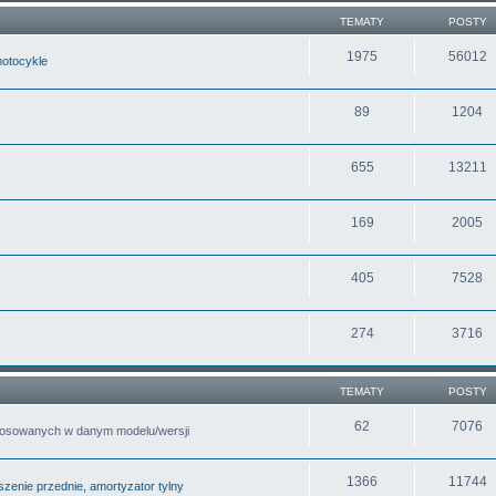
TEMATY
POSTY
1975
56012
motocykle
89
1204
655
13211
169
2005
405
7528
274
3716
TEMATY
POSTY
62
7076
tosowanych w danym modelu/wersji
1366
11744
zenie przednie, amortyzator tylny