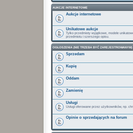
AUKCJE INTERNETOWE
Aukcje internetowe
Unikatowe aukcje
Tylko przedmioty wyjątkowe, modele unikatow
przedmiotu i szerszego opisu.
OGŁOSZENIA (NIE TRZEBA BYĆ ZAREJESTROWANYM)
Sprzedam
Kupię
Oddam
Zamienię
Usługi
Usługi oferowane przez użytkowników, np. ch
Opinie o sprzedających na forum