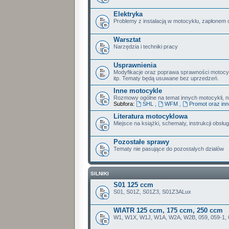
Elektryka
Problemy z instalacją w motocyklu, zapłonem 
Warsztat
Narzędzia i techniki pracy
Usprawnienia
Modyfikacje oraz poprawa sprawności motoc
itp. Tematy będą usuwane bez uprzedzeń.
Inne motocykle
Rozmowy ogólne na temat innych motocykli, nie
Subfora:
SHL
,
WFM
,
Promot oraz in
Literatura motocyklowa
Miejsce na książki, schematy, instrukcji obsługi
Pozostałe sprawy
Tematy nie pasujące do pozostalych dzialów
SILNIKI
S01 125 ccm
S01, S01Z, S01Z3, S01Z3ALux
WIATR 125 ccm, 175 ccm, 250 ccm
W1, W1X, W1J, W1A, W2A, W2B, 059, 059-1, 