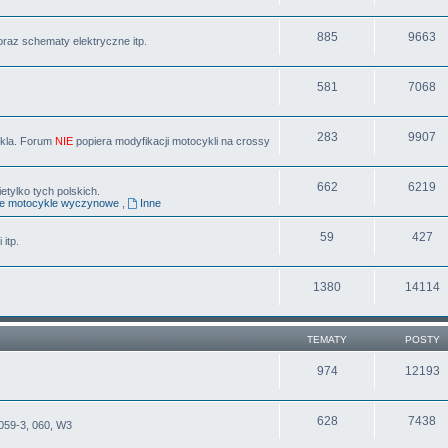
885
9663
oraz schematy elektryczne itp.
581
7068
283
9907
ykla. Forum
NIE
popiera modyfikacji motocykli na crossy
662
6219
tylko tych polskich.
ne motocykle wyczynowe
,
Inne
59
427
 itp.
1380
14114
TEMATY
POSTY
974
12193
628
7438
059-3, 060, W3