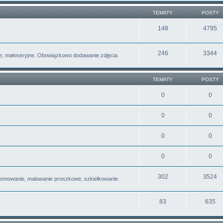
TEMATY
POSTY
148
4795
246
3344
e, małoseryjne. Obowiązkowo dodawanie zdjęcia
TEMATY
POSTY
0
0
0
0
0
0
0
0
302
3524
romowanie, malowanie proszkowe, szkiełkowanie.
83
635