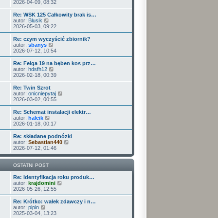
o
e
y
2026-04-09, 08:32
p
w
t
ś
o
s
l
w
Re: WSK 125 Całkowity brak is…
s
z
n
i
W
autor:
Blusik
t
y
a
e
y
2026-05-03, 09:22
p
j
t
ś
o
n
l
w
Re: czym wyczyścić zbiornik?
s
o
n
i
W
autor:
sbanys
t
w
a
e
y
2026-07-12, 10:54
s
j
t
ś
z
n
l
w
Re: Felga 19 na bęben kos prz…
y
o
n
i
W
autor:
hdsfh12
p
w
a
e
y
2026-02-18, 00:39
o
s
j
t
ś
s
z
n
l
w
Re: Twin Szrot
t
y
o
n
i
W
autor:
onicniepytaj
p
w
a
e
y
2026-03-02, 00:55
o
s
j
t
ś
s
z
n
l
w
Re: Schemat instalacji elektr…
t
y
o
n
i
W
autor:
halcik
p
w
a
e
y
2026-01-18, 00:17
o
s
j
t
ś
s
z
n
l
w
Re: składane podnózki
t
y
o
n
i
W
autor:
Sebastian440
p
w
a
e
y
2026-07-12, 01:46
o
s
j
t
ś
s
z
n
l
w
t
y
o
n
i
OSTATNI POST
p
w
a
e
o
s
j
t
Re: Identyfikacja roku produk…
s
z
n
W
l
autor:
krajdomini
t
y
o
y
n
2026-05-26, 12:55
p
w
ś
a
o
s
w
j
Re: Krótko: wałek zdawczy i n…
s
z
i
n
W
autor:
pipin
t
y
e
o
y
2025-03-04, 13:23
p
t
w