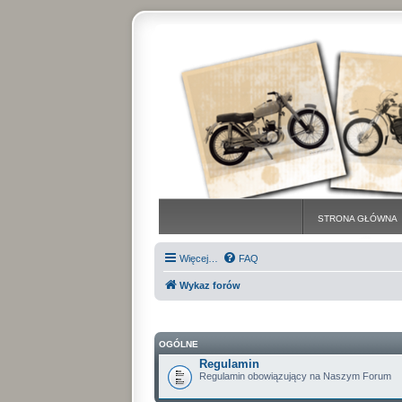
STRONA GŁÓWNA
Więcej…
FAQ
Wykaz forów
OGÓLNE
Regulamin
Regulamin obowiązujący na Naszym Forum