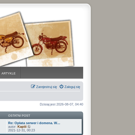
ARTYKLE
Zarejestruj się
Zaloguj się
Dzisiaj jest 2026-08-07, 04:40
OSTATNI POST
Re: Opłata serwer i domena. W…
W
autor:
Kapiii
y
2021-12-31, 00:23
ś