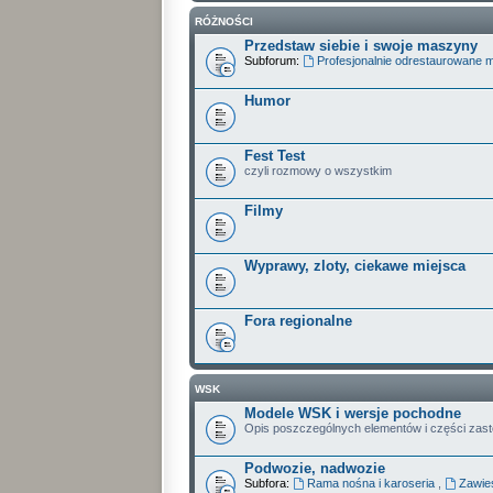
RÓŻNOŚCI
Przedstaw siebie i swoje maszyny
Subforum:
Profesjonalnie odrestaurowane 
Humor
Fest Test
czyli rozmowy o wszystkim
Filmy
Wyprawy, zloty, ciekawe miejsca
Fora regionalne
WSK
Modele WSK i wersje pochodne
Opis poszczególnych elementów i części zas
Podwozie, nadwozie
Subfora:
Rama nośna i karoseria
,
Zawies