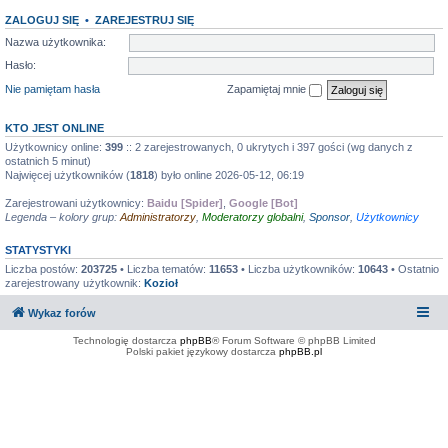
ZALOGUJ SIĘ
•
ZAREJESTRUJ SIĘ
Nazwa użytkownika:
Hasło:
Nie pamiętam hasła
Zapamiętaj mnie
KTO JEST ONLINE
Użytkownicy online:
399
:: 2 zarejestrowanych, 0 ukrytych i 397 gości (wg danych z
ostatnich 5 minut)
Najwięcej użytkowników (
1818
) było online 2026-05-12, 06:19
Zarejestrowani użytkownicy:
Baidu [Spider]
,
Google [Bot]
Legenda – kolory grup:
Administratorzy
,
Moderatorzy globalni
,
Sponsor
,
Użytkownicy
STATYSTYKI
Liczba postów:
203725
• Liczba tematów:
11653
• Liczba użytkowników:
10643
• Ostatnio
zarejestrowany użytkownik:
Kozioł
Wykaz forów
Technologię dostarcza
phpBB
® Forum Software © phpBB Limited
Polski pakiet językowy dostarcza
phpBB.pl