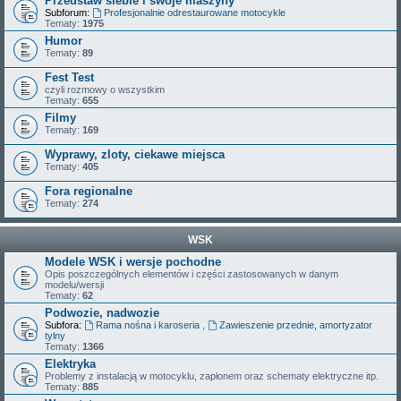
Przedstaw siebie i swoje maszyny
Subforum:
Profesjonalnie odrestaurowane motocykle
Tematy:
1975
Humor
Tematy:
89
Fest Test
czyli rozmowy o wszystkim
Tematy:
655
Filmy
Tematy:
169
Wyprawy, zloty, ciekawe miejsca
Tematy:
405
Fora regionalne
Tematy:
274
WSK
Modele WSK i wersje pochodne
Opis poszczególnych elementów i części zastosowanych w danym
modelu/wersji
Tematy:
62
Podwozie, nadwozie
Subfora:
Rama nośna i karoseria
,
Zawieszenie przednie, amortyzator
tylny
Tematy:
1366
Elektryka
Problemy z instalacją w motocyklu, zapłonem oraz schematy elektryczne itp.
Tematy:
885