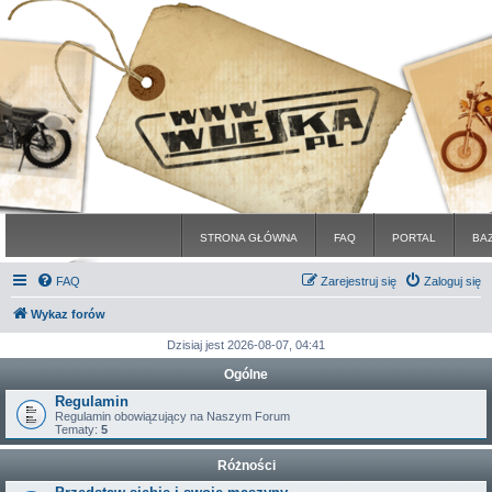
STRONA GŁÓWNA
FAQ
PORTAL
BA
FAQ
Zarejestruj się
Zaloguj się
Wykaz forów
Dzisiaj jest 2026-08-07, 04:41
Ogólne
Regulamin
Regulamin obowiązujący na Naszym Forum
Tematy:
5
Różności