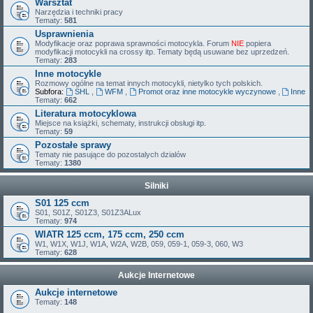
Warsztat
Narzędzia i techniki pracy
Tematy:
581
Usprawnienia
Modyfikacje oraz poprawa sprawności motocykla. Forum
NIE
popiera
modyfikacji motocykli na crossy itp. Tematy będą usuwane bez uprzedzeń.
Tematy:
283
Inne motocykle
Rozmowy ogólne na temat innych motocykli, nietylko tych polskich.
Subfora:
SHL
,
WFM
,
Promot oraz inne motocykle wyczynowe
,
Inne
Tematy:
662
Literatura motocyklowa
Miejsce na książki, schematy, instrukcji obsługi itp.
Tematy:
59
Pozostałe sprawy
Tematy nie pasujące do pozostalych dzialów
Tematy:
1380
Silniki
S01 125 ccm
S01, S01Z, S01Z3, S01Z3ALux
Tematy:
974
WIATR 125 ccm, 175 ccm, 250 ccm
W1, W1X, W1J, W1A, W2A, W2B, 059, 059-1, 059-3, 060, W3
Tematy:
628
Aukcje Internetowe
Aukcje internetowe
Tematy:
148