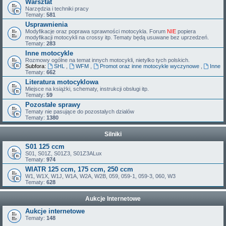
Warsztat
Narzędzia i techniki pracy
Tematy:
581
Usprawnienia
Modyfikacje oraz poprawa sprawności motocykla. Forum
NIE
popiera
modyfikacji motocykli na crossy itp. Tematy będą usuwane bez uprzedzeń.
Tematy:
283
Inne motocykle
Rozmowy ogólne na temat innych motocykli, nietylko tych polskich.
Subfora:
SHL
,
WFM
,
Promot oraz inne motocykle wyczynowe
,
Inne
Tematy:
662
Literatura motocyklowa
Miejsce na książki, schematy, instrukcji obsługi itp.
Tematy:
59
Pozostałe sprawy
Tematy nie pasujące do pozostalych dzialów
Tematy:
1380
Silniki
S01 125 ccm
S01, S01Z, S01Z3, S01Z3ALux
Tematy:
974
WIATR 125 ccm, 175 ccm, 250 ccm
W1, W1X, W1J, W1A, W2A, W2B, 059, 059-1, 059-3, 060, W3
Tematy:
628
Aukcje Internetowe
Aukcje internetowe
Tematy:
148