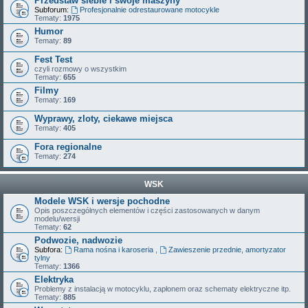
Przedstaw siebie i swoje maszyny
Subforum:
Profesjonalnie odrestaurowane motocykle
Tematy:
1975
Humor
Tematy:
89
Fest Test
czyli rozmowy o wszystkim
Tematy:
655
Filmy
Tematy:
169
Wyprawy, zloty, ciekawe miejsca
Tematy:
405
Fora regionalne
Tematy:
274
WSK
Modele WSK i wersje pochodne
Opis poszczególnych elementów i części zastosowanych w danym
modelu/wersji
Tematy:
62
Podwozie, nadwozie
Subfora:
Rama nośna i karoseria
,
Zawieszenie przednie, amortyzator
tylny
Tematy:
1366
Elektryka
Problemy z instalacją w motocyklu, zapłonem oraz schematy elektryczne itp.
Tematy:
885