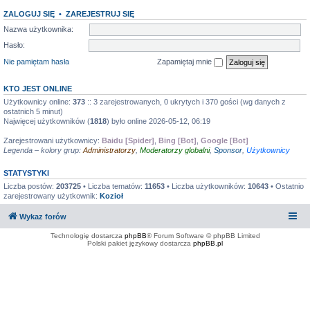
ZALOGUJ SIĘ
•
ZAREJESTRUJ SIĘ
Nazwa użytkownika:
Hasło:
Nie pamiętam hasła
Zapamiętaj mnie
KTO JEST ONLINE
Użytkownicy online:
373
:: 3 zarejestrowanych, 0 ukrytych i 370 gości (wg danych z
ostatnich 5 minut)
Najwięcej użytkowników (
1818
) było online 2026-05-12, 06:19
Zarejestrowani użytkownicy:
Baidu [Spider]
,
Bing [Bot]
,
Google [Bot]
Legenda – kolory grup:
Administratorzy
,
Moderatorzy globalni
,
Sponsor
,
Użytkownicy
STATYSTYKI
Liczba postów:
203725
• Liczba tematów:
11653
• Liczba użytkowników:
10643
• Ostatnio
zarejestrowany użytkownik:
Kozioł
Wykaz forów
Technologię dostarcza
phpBB
® Forum Software © phpBB Limited
Polski pakiet językowy dostarcza
phpBB.pl