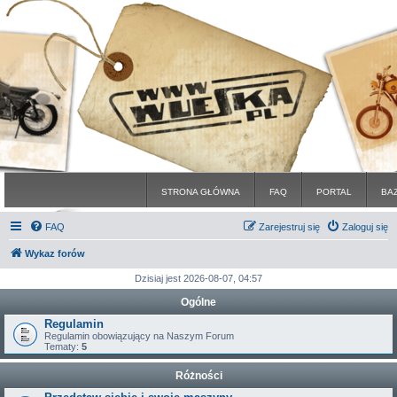
STRONA GŁÓWNA
FAQ
PORTAL
BA
FAQ
Zarejestruj się
Zaloguj się
Wykaz forów
Dzisiaj jest 2026-08-07, 04:57
Ogólne
Regulamin
Regulamin obowiązujący na Naszym Forum
Tematy:
5
Różności