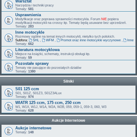
Warsztat
Narzędzia i techniki pracy
Tematy:
581
Usprawnienia
Modyfikacje oraz poprawa sprawności motocykla. Forum
NIE
popiera
modyfikacji motocykli na crossy itp. Tematy będą usuwane bez uprzedzeń.
Tematy:
283
Inne motocykle
Rozmowy ogólne na temat innych motocykli, nietylko tych polskich.
Subfora:
SHL
,
WFM
,
Promot oraz inne motocykle wyczynowe
,
Inne
Tematy:
662
Literatura motocyklowa
Miejsce na książki, schematy, instrukcji obsługi itp.
Tematy:
59
Pozostałe sprawy
Tematy nie pasujące do pozostalych dzialów
Tematy:
1380
Silniki
S01 125 ccm
S01, S01Z, S01Z3, S01Z3ALux
Tematy:
974
WIATR 125 ccm, 175 ccm, 250 ccm
W1, W1X, W1J, W1A, W2A, W2B, 059, 059-1, 059-3, 060, W3
Tematy:
628
Aukcje Internetowe
Aukcje internetowe
Tematy:
148