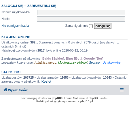
ZALOGUJ SIĘ
•
ZAREJESTRUJ SIĘ
Nazwa użytkownika:
Hasło:
Nie pamiętam hasła
Zapamiętaj mnie
KTO JEST ONLINE
Użytkownicy online:
382
:: 3 zarejestrowanych, 0 ukrytych i 379 gości (wg danych z
ostatnich 5 minut)
Najwięcej użytkowników (
1818
) było online 2026-05-12, 06:19
Zarejestrowani użytkownicy:
Baidu [Spider]
,
Bing [Bot]
,
Google [Bot]
Legenda – kolory grup:
Administratorzy
,
Moderatorzy globalni
,
Sponsor
,
Użytkownicy
STATYSTYKI
Liczba postów:
203725
• Liczba tematów:
11653
• Liczba użytkowników:
10643
• Ostatnio
zarejestrowany użytkownik:
Kozioł
Wykaz forów
Technologię dostarcza
phpBB
® Forum Software © phpBB Limited
Polski pakiet językowy dostarcza
phpBB.pl