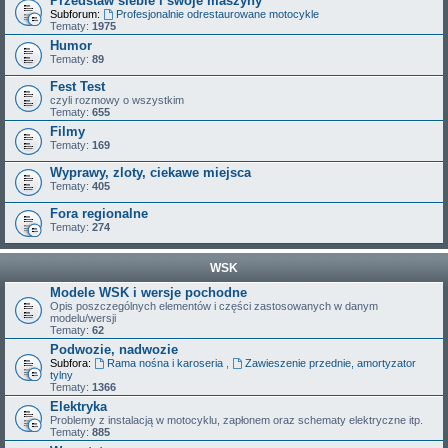
Przedstaw siebie i swoje maszyny
Subforum:
Profesjonalnie odrestaurowane motocykle
Tematy:
1975
Humor
Tematy:
89
Fest Test
czyli rozmowy o wszystkim
Tematy:
655
Filmy
Tematy:
169
Wyprawy, zloty, ciekawe miejsca
Tematy:
405
Fora regionalne
Tematy:
274
WSK
Modele WSK i wersje pochodne
Opis poszczególnych elementów i części zastosowanych w danym
modelu/wersji
Tematy:
62
Podwozie, nadwozie
Subfora:
Rama nośna i karoseria
,
Zawieszenie przednie, amortyzator
tylny
Tematy:
1366
Elektryka
Problemy z instalacją w motocyklu, zapłonem oraz schematy elektryczne itp.
Tematy:
885