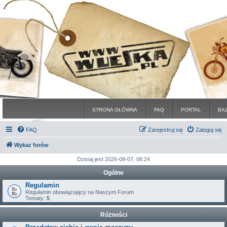
STRONA GŁÓWNA
FAQ
PORTAL
BA
FAQ
Zarejestruj się
Zaloguj się
Wykaz forów
Dzisiaj jest 2026-08-07, 06:24
Ogólne
Regulamin
Regulamin obowiązujący na Naszym Forum
Tematy:
5
Różności