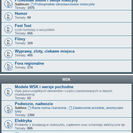
Przedstaw siebie i swoje maszyny
Subforum:
Profesjonalnie odrestaurowane motocykle
Tematy:
1975
Humor
Tematy:
89
Fest Test
czyli rozmowy o wszystkim
Tematy:
655
Filmy
Tematy:
169
Wyprawy, zloty, ciekawe miejsca
Tematy:
405
Fora regionalne
Tematy:
274
WSK
Modele WSK i wersje pochodne
Opis poszczególnych elementów i części zastosowanych w danym
modelu/wersji
Tematy:
62
Podwozie, nadwozie
Subfora:
Rama nośna i karoseria
,
Zawieszenie przednie, amortyzator
tylny
Tematy:
1366
Elektryka
Problemy z instalacją w motocyklu, zapłonem oraz schematy elektryczne itp.
Tematy:
885