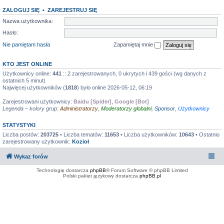
ZALOGUJ SIĘ
•
ZAREJESTRUJ SIĘ
Nazwa użytkownika:
Hasło:
Nie pamiętam hasła
Zapamiętaj mnie
KTO JEST ONLINE
Użytkownicy online:
441
:: 2 zarejestrowanych, 0 ukrytych i 439 gości (wg danych z
ostatnich 5 minut)
Najwięcej użytkowników (
1818
) było online 2026-05-12, 06:19
Zarejestrowani użytkownicy:
Baidu [Spider]
,
Google [Bot]
Legenda – kolory grup:
Administratorzy
,
Moderatorzy globalni
,
Sponsor
,
Użytkownicy
STATYSTYKI
Liczba postów:
203725
• Liczba tematów:
11653
• Liczba użytkowników:
10643
• Ostatnio
zarejestrowany użytkownik:
Kozioł
Wykaz forów
Technologię dostarcza
phpBB
® Forum Software © phpBB Limited
Polski pakiet językowy dostarcza
phpBB.pl