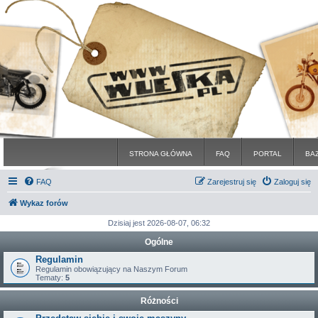
STRONA GŁÓWNA
FAQ
PORTAL
BA
FAQ
Zarejestruj się
Zaloguj się
Wykaz forów
Dzisiaj jest 2026-08-07, 06:32
Ogólne
Regulamin
Regulamin obowiązujący na Naszym Forum
Tematy:
5
Różności