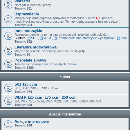
Warsztat
Narzędzia i techniki pracy
Tematy:
581
Usprawnienia
Modyfikacje oraz poprawa sprawności motocykla. Forum
NIE
popiera
modyfikacji motocykli na crossy itp. Tematy będą usuwane bez uprzedzeń.
Tematy:
283
Inne motocykle
Rozmowy ogólne na temat innych motocykli, nietylko tych polskich.
Subfora:
SHL
,
WFM
,
Promot oraz inne motocykle wyczynowe
,
Inne
Tematy:
662
Literatura motocyklowa
Miejsce na książki, schematy, instrukcji obsługi itp.
Tematy:
59
Pozostałe sprawy
Tematy nie pasujące do pozostalych dzialów
Tematy:
1380
Silniki
S01 125 ccm
S01, S01Z, S01Z3, S01Z3ALux
Tematy:
974
WIATR 125 ccm, 175 ccm, 250 ccm
W1, W1X, W1J, W1A, W2A, W2B, 059, 059-1, 059-3, 060, W3
Tematy:
628
Aukcje Internetowe
Aukcje internetowe
Tematy:
148