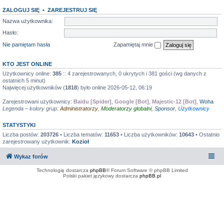
ZALOGUJ SIĘ
•
ZAREJESTRUJ SIĘ
Nazwa użytkownika:
Hasło:
Nie pamiętam hasła
Zapamiętaj mnie
KTO JEST ONLINE
Użytkownicy online:
385
:: 4 zarejestrowanych, 0 ukrytych i 381 gości (wg danych z
ostatnich 5 minut)
Najwięcej użytkowników (
1818
) było online 2026-05-12, 06:19
Zarejestrowani użytkownicy:
Baidu [Spider]
,
Google [Bot]
,
Majestic-12 [Bot]
,
Woha
Legenda – kolory grup:
Administratorzy
,
Moderatorzy globalni
,
Sponsor
,
Użytkownicy
STATYSTYKI
Liczba postów:
203726
• Liczba tematów:
11653
• Liczba użytkowników:
10643
• Ostatnio
zarejestrowany użytkownik:
Kozioł
Wykaz forów
Technologię dostarcza
phpBB
® Forum Software © phpBB Limited
Polski pakiet językowy dostarcza
phpBB.pl