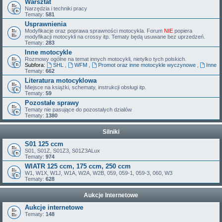
Warsztat
Narzędzia i techniki pracy
Tematy:
581
Usprawnienia
Modyfikacje oraz poprawa sprawności motocykla. Forum
NIE
popiera
modyfikacji motocykli na crossy itp. Tematy będą usuwane bez uprzedzeń.
Tematy:
283
Inne motocykle
Rozmowy ogólne na temat innych motocykli, nietylko tych polskich.
Subfora:
SHL
,
WFM
,
Promot oraz inne motocykle wyczynowe
,
Inne
Tematy:
662
Literatura motocyklowa
Miejsce na książki, schematy, instrukcji obsługi itp.
Tematy:
59
Pozostałe sprawy
Tematy nie pasujące do pozostalych dzialów
Tematy:
1380
Silniki
S01 125 ccm
S01, S01Z, S01Z3, S01Z3ALux
Tematy:
974
WIATR 125 ccm, 175 ccm, 250 ccm
W1, W1X, W1J, W1A, W2A, W2B, 059, 059-1, 059-3, 060, W3
Tematy:
628
Aukcje Internetowe
Aukcje internetowe
Tematy:
148