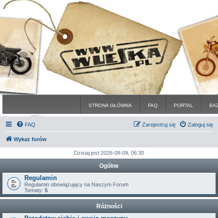
STRONA GŁÓWNA
FAQ
PORTAL
BA
FAQ
Zarejestruj się
Zaloguj się
Wykaz forów
Dzisiaj jest 2026-08-09, 06:30
Ogólne
Regulamin
Regulamin obowiązujący na Naszym Forum
Tematy:
5
Różności