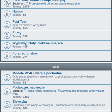
Przedstaw siebie i swoje maszyny
Subforum:
Profesjonalnie odrestaurowane motocykle
Tematy:
1975
Humor
Tematy:
89
Fest Test
czyli rozmowy o wszystkim
Tematy:
655
Filmy
Tematy:
169
Wyprawy, zloty, ciekawe miejsca
Tematy:
405
Fora regionalne
Tematy:
274
WSK
Modele WSK i wersje pochodne
Opis poszczególnych elementów i części zastosowanych w danym
modelu/wersji
Tematy:
62
Podwozie, nadwozie
Subfora:
Rama nośna i karoseria
,
Zawieszenie przednie, amortyzator
tylny
Tematy:
1366
Elektryka
Problemy z instalacją w motocyklu, zapłonem oraz schematy elektryczne itp.
Tematy:
885