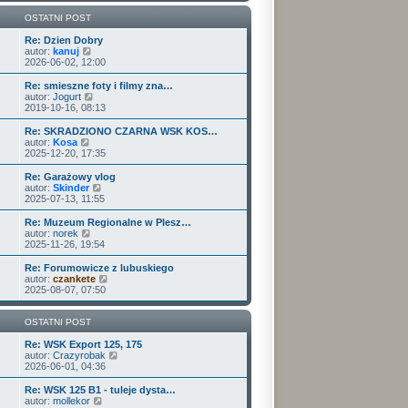
w
i
OSTATNI POST
e
t
Re: Dzien Dobry
W
l
autor:
kanuj
y
n
2026-06-02, 12:00
ś
a
w
j
Re: smieszne foty i filmy zna…
i
n
W
autor:
Jogurt
e
o
y
2019-10-16, 08:13
t
w
ś
l
s
w
Re: SKRADZIONO CZARNA WSK KOS…
n
z
i
W
autor:
Kosa
a
y
e
y
2025-12-20, 17:35
j
p
t
ś
n
o
l
w
Re: Garażowy vlog
o
s
n
i
W
autor:
Skinder
w
t
a
e
y
2025-07-13, 11:55
s
j
t
ś
z
n
l
w
Re: Muzeum Regionalne w Plesz…
y
o
n
i
W
autor:
norek
p
w
a
e
y
2025-11-26, 19:54
o
s
j
t
ś
s
z
n
l
w
Re: Forumowicze z lubuskiego
t
y
o
n
i
W
autor:
czankete
p
w
a
e
y
2025-08-07, 07:50
o
s
j
t
ś
s
z
n
l
w
t
y
o
n
i
OSTATNI POST
p
w
a
e
o
s
j
t
Re: WSK Export 125, 175
s
z
n
l
W
autor:
Crazyrobak
t
y
o
n
y
2026-06-01, 04:36
p
w
a
ś
o
s
j
w
Re: WSK 125 B1 - tuleje dysta…
s
z
n
i
W
autor:
mollekor
t
y