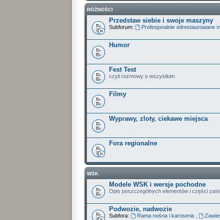
RÓŻNOŚCI
Przedstaw siebie i swoje maszyny
Subforum:
Profesjonalnie odrestaurowane 
Humor
Fest Test
czyli rozmowy o wszystkim
Filmy
Wyprawy, zloty, ciekawe miejsca
Fora regionalne
WSK
Modele WSK i wersje pochodne
Opis poszczególnych elementów i części zas
Podwozie, nadwozie
Subfora:
Rama nośna i karoseria
,
Zawies