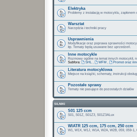
Elektryka
Problemy z instalacją w motocyklu, zapłonem 
Warsztat
Narzędzia i techniki pracy
Usprawnienia
Modyfikacje oraz poprawa sprawności motoc
itp. Tematy będą usuwane bez uprzedzeń.
Inne motocykle
Rozmowy ogólne na temat innych motocykli, nie
Subfora:
SHL
,
WFM
,
Promot oraz in
Literatura motocyklowa
Miejsce na książki, schematy, instrukcji obsługi
Pozostałe sprawy
Tematy nie pasujące do pozostalych dzialów
SILNIKI
S01 125 ccm
S01, S01Z, S01Z3, S01Z3ALux
WIATR 125 ccm, 175 ccm, 250 ccm
W1, W1X, W1J, W1A, W2A, W2B, 059, 059-1, 