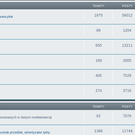
TEMATY
POSTY
1975
56012
motocykle
89
1204
655
13211
169
2005
405
7528
274
3716
TEMATY
POSTY
62
7076
tosowanych w danym modelu/wersji
1366
11744
zenie przednie, amortyzator tylny