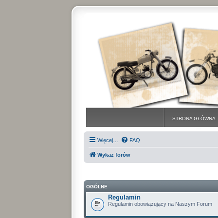
STRONA GŁÓWNA
Więcej…
FAQ
Wykaz forów
OGÓLNE
Regulamin
Regulamin obowiązujący na Naszym Forum