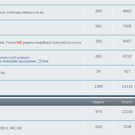
885
9663
oraz schematy elektryczne itp.
581
7068
283
9907
ykla. Forum
NIE
popiera modyfikacji motocykli na crossy
662
6219
tylko tych polskich.
ne motocykle wyczynowe
,
Inne
59
427
 itp.
1380
14114
TEMATY
POSTY
974
12193
628
7438
059-3, 060, W3