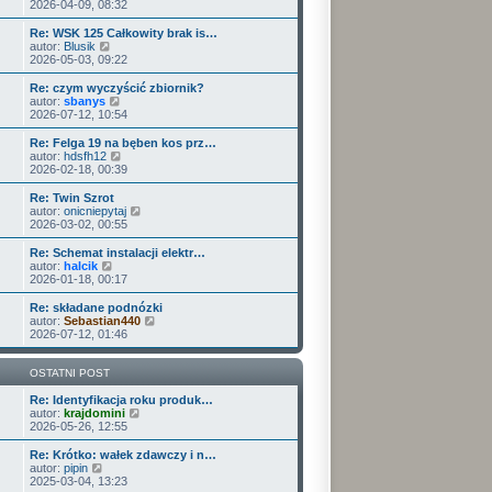
o
e
y
2026-04-09, 08:32
p
w
t
ś
o
s
l
w
Re: WSK 125 Całkowity brak is…
s
z
n
i
W
autor:
Blusik
t
y
a
e
y
2026-05-03, 09:22
p
j
t
ś
o
n
l
w
Re: czym wyczyścić zbiornik?
s
o
n
i
W
autor:
sbanys
t
w
a
e
y
2026-07-12, 10:54
s
j
t
ś
z
n
l
w
Re: Felga 19 na bęben kos prz…
y
o
n
i
W
autor:
hdsfh12
p
w
a
e
y
2026-02-18, 00:39
o
s
j
t
ś
s
z
n
l
w
Re: Twin Szrot
t
y
o
n
i
W
autor:
onicniepytaj
p
w
a
e
y
2026-03-02, 00:55
o
s
j
t
ś
s
z
n
l
w
Re: Schemat instalacji elektr…
t
y
o
n
i
W
autor:
halcik
p
w
a
e
y
2026-01-18, 00:17
o
s
j
t
ś
s
z
n
l
w
Re: składane podnózki
t
y
o
n
i
W
autor:
Sebastian440
p
w
a
e
y
2026-07-12, 01:46
o
s
j
t
ś
s
z
n
l
w
t
y
o
n
i
OSTATNI POST
p
w
a
e
o
s
j
t
Re: Identyfikacja roku produk…
s
z
n
W
l
autor:
krajdomini
t
y
o
y
n
2026-05-26, 12:55
p
w
ś
a
o
s
w
j
Re: Krótko: wałek zdawczy i n…
s
z
i
n
W
autor:
pipin
t
y
e
o
y
2025-03-04, 13:23
p
t
w