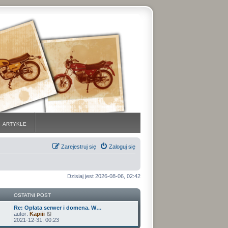
ARTYKLE
Zarejestruj się
Zaloguj się
Dzisiaj jest 2026-08-06, 02:42
OSTATNI POST
Re: Opłata serwer i domena. W…
W
autor:
Kapiii
y
2021-12-31, 00:23
ś