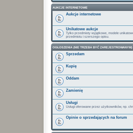
AUKCJE INTERNETOWE
Aukcje internetowe
Unikatowe aukcje
Tylko przedmioty wyjątkowe, modele unikatow
przedmiotu i szerszego opisu.
OGŁOSZENIA (NIE TRZEBA BYĆ ZAREJESTROWANYM)
Sprzedam
Kupię
Oddam
Zamienię
Usługi
Usługi oferowane przez użytkowników, np. ch
Opinie o sprzedających na forum