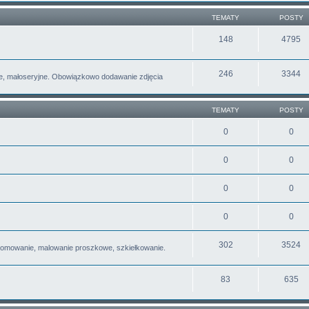
TEMATY
POSTY
148
4795
246
3344
e, małoseryjne. Obowiązkowo dodawanie zdjęcia
TEMATY
POSTY
0
0
0
0
0
0
0
0
302
3524
romowanie, malowanie proszkowe, szkiełkowanie.
83
635