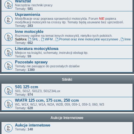
Warsztat
Narzędzia i techniki pracy
Tematy:
581
Usprawnienia
Modyfikacje oraz poprawa sprawności motocykla. Forum
NIE
popiera
modyfikacji motocykli na crossy itp. Tematy będą usuwane bez uprzedzeń.
Tematy:
283
Inne motocykle
Rozmowy ogólne na temat innych motocykli, nietylko tych polskich.
Subfora:
SHL
,
WFM
,
Promot oraz inne motocykle wyczynowe
,
Inne
Tematy:
662
Literatura motocyklowa
Miejsce na książki, schematy, instrukcji obsługi itp.
Tematy:
59
Pozostałe sprawy
Tematy nie pasujące do pozostalych dzialów
Tematy:
1380
Silniki
S01 125 ccm
S01, S01Z, S01Z3, S01Z3ALux
Tematy:
974
WIATR 125 ccm, 175 ccm, 250 ccm
W1, W1X, W1J, W1A, W2A, W2B, 059, 059-1, 059-3, 060, W3
Tematy:
628
Aukcje Internetowe
Aukcje internetowe
Tematy:
148