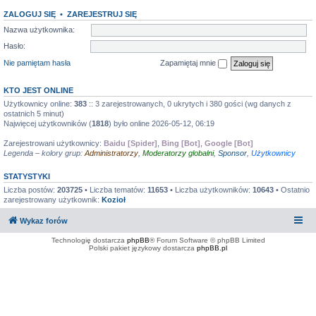
ZALOGUJ SIĘ
•
ZAREJESTRUJ SIĘ
Nazwa użytkownika:
Hasło:
Nie pamiętam hasła
Zapamiętaj mnie
KTO JEST ONLINE
Użytkownicy online:
383
:: 3 zarejestrowanych, 0 ukrytych i 380 gości (wg danych z
ostatnich 5 minut)
Najwięcej użytkowników (
1818
) było online 2026-05-12, 06:19
Zarejestrowani użytkownicy:
Baidu [Spider]
,
Bing [Bot]
,
Google [Bot]
Legenda – kolory grup:
Administratorzy
,
Moderatorzy globalni
,
Sponsor
,
Użytkownicy
STATYSTYKI
Liczba postów:
203725
• Liczba tematów:
11653
• Liczba użytkowników:
10643
• Ostatnio
zarejestrowany użytkownik:
Kozioł
Wykaz forów
Technologię dostarcza
phpBB
® Forum Software © phpBB Limited
Polski pakiet językowy dostarcza
phpBB.pl