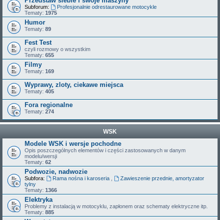
Przedstaw siebie i swoje maszyny
Subforum:
Profesjonalnie odrestaurowane motocykle
Tematy:
1975
Humor
Tematy:
89
Fest Test
czyli rozmowy o wszystkim
Tematy:
655
Filmy
Tematy:
169
Wyprawy, zloty, ciekawe miejsca
Tematy:
405
Fora regionalne
Tematy:
274
WSK
Modele WSK i wersje pochodne
Opis poszczególnych elementów i części zastosowanych w danym
modelu/wersji
Tematy:
62
Podwozie, nadwozie
Subfora:
Rama nośna i karoseria
,
Zawieszenie przednie, amortyzator
tylny
Tematy:
1366
Elektryka
Problemy z instalacją w motocyklu, zapłonem oraz schematy elektryczne itp.
Tematy:
885