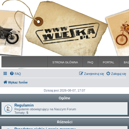
STRONA GŁÓWNA
FAQ
PORTAL
BA
FAQ
Zarejestruj się
Zaloguj się
Wykaz forów
Dzisiaj jest 2026-08-07, 17:07
Ogólne
Regulamin
Regulamin obowiązujący na Naszym Forum
Tematy:
5
Różności