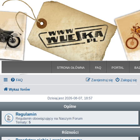
STRONA GŁÓWNA
FAQ
PORTAL
BA
FAQ
Zarejestruj się
Zaloguj się
Wykaz forów
Dzisiaj jest 2026-08-07, 18:57
Ogólne
Regulamin
Regulamin obowiązujący na Naszym Forum
Tematy:
5
Różności