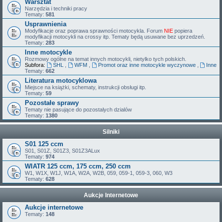
Warsztat
Narzędzia i techniki pracy
Tematy:
581
Usprawnienia
Modyfikacje oraz poprawa sprawności motocykla. Forum
NIE
popiera
modyfikacji motocykli na crossy itp. Tematy będą usuwane bez uprzedzeń.
Tematy:
283
Inne motocykle
Rozmowy ogólne na temat innych motocykli, nietylko tych polskich.
Subfora:
SHL
,
WFM
,
Promot oraz inne motocykle wyczynowe
,
Inne
Tematy:
662
Literatura motocyklowa
Miejsce na książki, schematy, instrukcji obsługi itp.
Tematy:
59
Pozostałe sprawy
Tematy nie pasujące do pozostalych dzialów
Tematy:
1380
Silniki
S01 125 ccm
S01, S01Z, S01Z3, S01Z3ALux
Tematy:
974
WIATR 125 ccm, 175 ccm, 250 ccm
W1, W1X, W1J, W1A, W2A, W2B, 059, 059-1, 059-3, 060, W3
Tematy:
628
Aukcje Internetowe
Aukcje internetowe
Tematy:
148