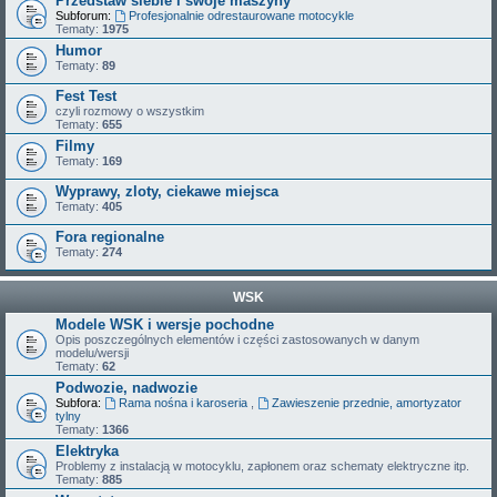
Przedstaw siebie i swoje maszyny
Subforum:
Profesjonalnie odrestaurowane motocykle
Tematy:
1975
Humor
Tematy:
89
Fest Test
czyli rozmowy o wszystkim
Tematy:
655
Filmy
Tematy:
169
Wyprawy, zloty, ciekawe miejsca
Tematy:
405
Fora regionalne
Tematy:
274
WSK
Modele WSK i wersje pochodne
Opis poszczególnych elementów i części zastosowanych w danym
modelu/wersji
Tematy:
62
Podwozie, nadwozie
Subfora:
Rama nośna i karoseria
,
Zawieszenie przednie, amortyzator
tylny
Tematy:
1366
Elektryka
Problemy z instalacją w motocyklu, zapłonem oraz schematy elektryczne itp.
Tematy:
885