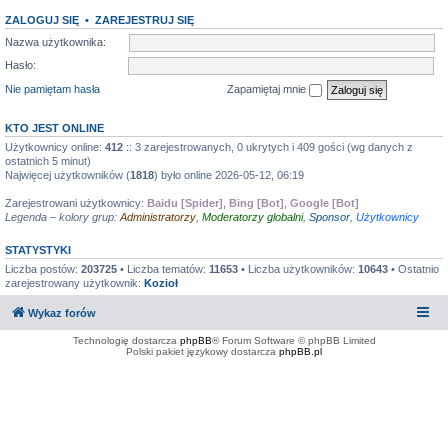
ZALOGUJ SIĘ
•
ZAREJESTRUJ SIĘ
Nazwa użytkownika:
Hasło:
Nie pamiętam hasła
Zapamiętaj mnie
KTO JEST ONLINE
Użytkownicy online:
412
:: 3 zarejestrowanych, 0 ukrytych i 409 gości (wg danych z
ostatnich 5 minut)
Najwięcej użytkowników (
1818
) było online 2026-05-12, 06:19
Zarejestrowani użytkownicy:
Baidu [Spider]
,
Bing [Bot]
,
Google [Bot]
Legenda – kolory grup:
Administratorzy
,
Moderatorzy globalni
,
Sponsor
,
Użytkownicy
STATYSTYKI
Liczba postów:
203725
• Liczba tematów:
11653
• Liczba użytkowników:
10643
• Ostatnio
zarejestrowany użytkownik:
Kozioł
Wykaz forów
Technologię dostarcza
phpBB
® Forum Software © phpBB Limited
Polski pakiet językowy dostarcza
phpBB.pl