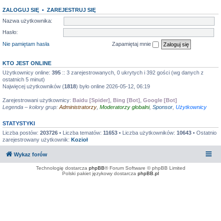
ZALOGUJ SIĘ
•
ZAREJESTRUJ SIĘ
Nazwa użytkownika:
Hasło:
Nie pamiętam hasła
Zapamiętaj mnie
KTO JEST ONLINE
Użytkownicy online:
395
:: 3 zarejestrowanych, 0 ukrytych i 392 gości (wg danych z
ostatnich 5 minut)
Najwięcej użytkowników (
1818
) było online 2026-05-12, 06:19
Zarejestrowani użytkownicy:
Baidu [Spider]
,
Bing [Bot]
,
Google [Bot]
Legenda – kolory grup:
Administratorzy
,
Moderatorzy globalni
,
Sponsor
,
Użytkownicy
STATYSTYKI
Liczba postów:
203726
• Liczba tematów:
11653
• Liczba użytkowników:
10643
• Ostatnio
zarejestrowany użytkownik:
Kozioł
Wykaz forów
Technologię dostarcza
phpBB
® Forum Software © phpBB Limited
Polski pakiet językowy dostarcza
phpBB.pl