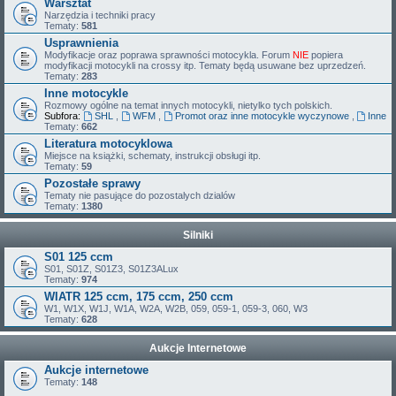
Warsztat
Narzędzia i techniki pracy
Tematy:
581
Usprawnienia
Modyfikacje oraz poprawa sprawności motocykla. Forum
NIE
popiera
modyfikacji motocykli na crossy itp. Tematy będą usuwane bez uprzedzeń.
Tematy:
283
Inne motocykle
Rozmowy ogólne na temat innych motocykli, nietylko tych polskich.
Subfora:
SHL
,
WFM
,
Promot oraz inne motocykle wyczynowe
,
Inne
Tematy:
662
Literatura motocyklowa
Miejsce na książki, schematy, instrukcji obsługi itp.
Tematy:
59
Pozostałe sprawy
Tematy nie pasujące do pozostalych dzialów
Tematy:
1380
Silniki
S01 125 ccm
S01, S01Z, S01Z3, S01Z3ALux
Tematy:
974
WIATR 125 ccm, 175 ccm, 250 ccm
W1, W1X, W1J, W1A, W2A, W2B, 059, 059-1, 059-3, 060, W3
Tematy:
628
Aukcje Internetowe
Aukcje internetowe
Tematy:
148