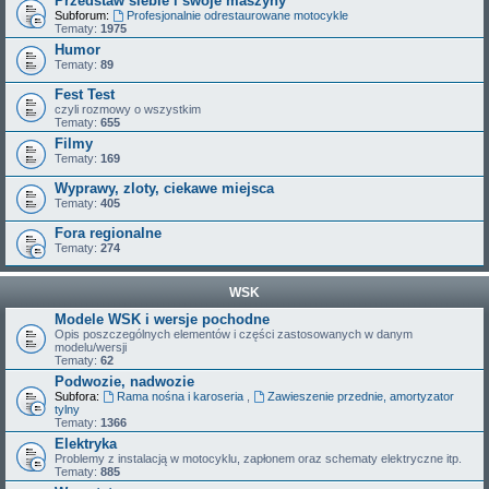
Przedstaw siebie i swoje maszyny
Subforum:
Profesjonalnie odrestaurowane motocykle
Tematy:
1975
Humor
Tematy:
89
Fest Test
czyli rozmowy o wszystkim
Tematy:
655
Filmy
Tematy:
169
Wyprawy, zloty, ciekawe miejsca
Tematy:
405
Fora regionalne
Tematy:
274
WSK
Modele WSK i wersje pochodne
Opis poszczególnych elementów i części zastosowanych w danym
modelu/wersji
Tematy:
62
Podwozie, nadwozie
Subfora:
Rama nośna i karoseria
,
Zawieszenie przednie, amortyzator
tylny
Tematy:
1366
Elektryka
Problemy z instalacją w motocyklu, zapłonem oraz schematy elektryczne itp.
Tematy:
885