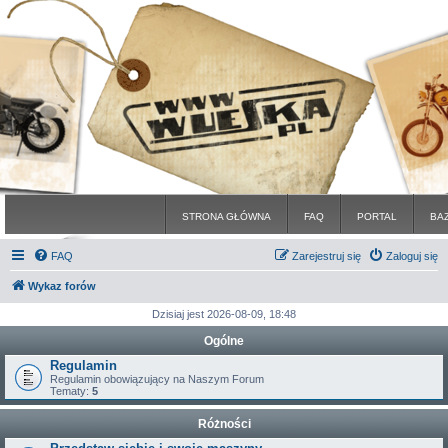
STRONA GŁÓWNA
FAQ
PORTAL
BA
FAQ
Zarejestruj się
Zaloguj się
Wykaz forów
Dzisiaj jest 2026-08-09, 18:48
Ogólne
Regulamin
Regulamin obowiązujący na Naszym Forum
Tematy:
5
Różności