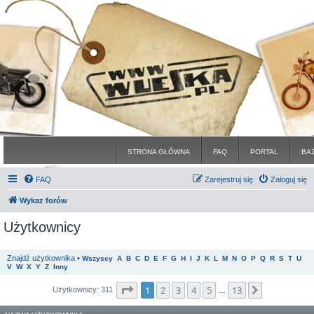
STRONA GŁÓWNA
FAQ
PORTAL
BA
FAQ
Zarejestruj się
Zaloguj się
Wykaz forów
Użytkownicy
Znajdź użytkownika
•
Wszyscy
A
B
C
D
E
F
G
H
I
J
K
L
M
N
O
P
Q
R
S
T
U
V
W
X
Y
Z
Inny
Strona
1
z
13
1
2
3
4
5
13
Następna
Użytkownicy: 311
…