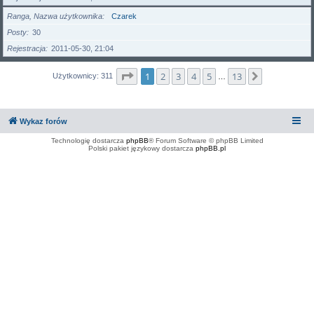
Ranga, Nazwa użytkownika
Czarek
Posty
30
Rejestracja
2011-05-30, 21:04
Strona
1
z
13
1
2
3
4
5
13
Następna
Użytkownicy: 311
…
Wykaz forów
Technologię dostarcza
phpBB
® Forum Software © phpBB Limited
Polski pakiet językowy dostarcza
phpBB.pl