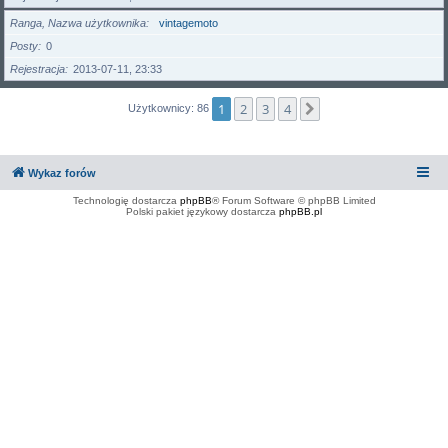
Ranga, Nazwa użytkownika
vintagemoto
Posty
0
Rejestracja
2013-07-11, 23:33
1
2
3
4
Następna
Użytkownicy: 86
Wykaz forów
Technologię dostarcza
phpBB
® Forum Software © phpBB Limited
Polski pakiet językowy dostarcza
phpBB.pl