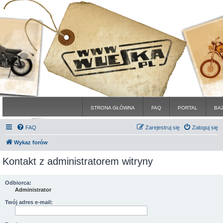
STRONA GŁÓWNA
FAQ
PORTAL
BA
FAQ
Zarejestruj się
Zaloguj się
Wykaz forów
Kontakt z administratorem witryny
Odbiorca:
Administrator
Twój adres e-mail: