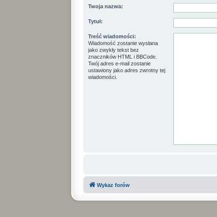
Twoja nazwa:
Tytuł:
Treść wiadomości:
Wiadomość zostanie wysłana
jako zwykły tekst bez
znaczników HTML i BBCode.
Twój adres e-mail zostanie
ustawiony jako adres zwrotny tej
wiadomości.
Wykaz forów