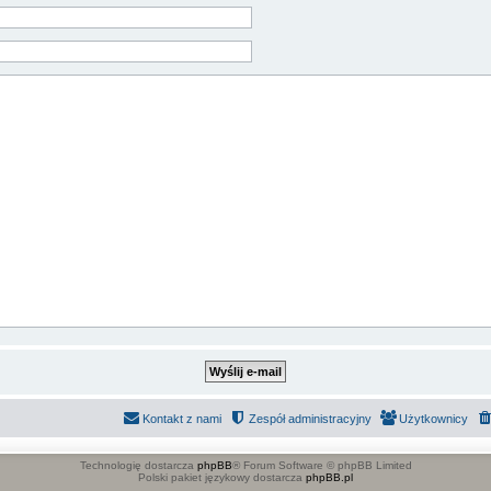
Kontakt z nami
Zespół administracyjny
Użytkownicy
Technologię dostarcza
phpBB
® Forum Software © phpBB Limited
Polski pakiet językowy dostarcza
phpBB.pl