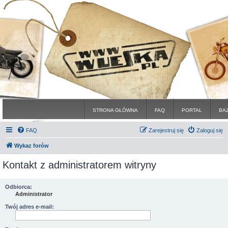
STRONA GŁÓWNA
FAQ
PORTAL
BA
FAQ
Zarejestruj się
Zaloguj się
Wykaz forów
Kontakt z administratorem witryny
Odbiorca:
Administrator
Twój adres e-mail: