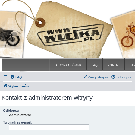
STRONA GŁÓWNA
FAQ
PORTAL
BA
FAQ
Zarejestruj się
Zaloguj się
Wykaz forów
Kontakt z administratorem witryny
Odbiorca:
Administrator
Twój adres e-mail: