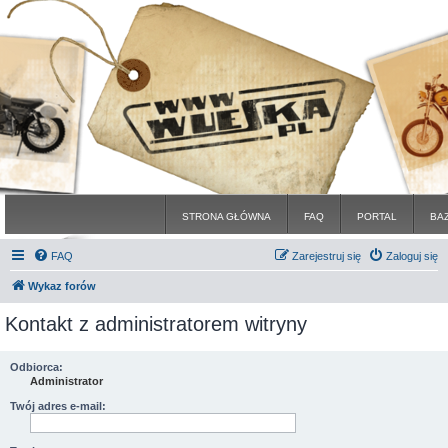
STRONA GŁÓWNA
FAQ
PORTAL
BA
FAQ
Zarejestruj się
Zaloguj się
Wykaz forów
Kontakt z administratorem witryny
Odbiorca:
Administrator
Twój adres e-mail: