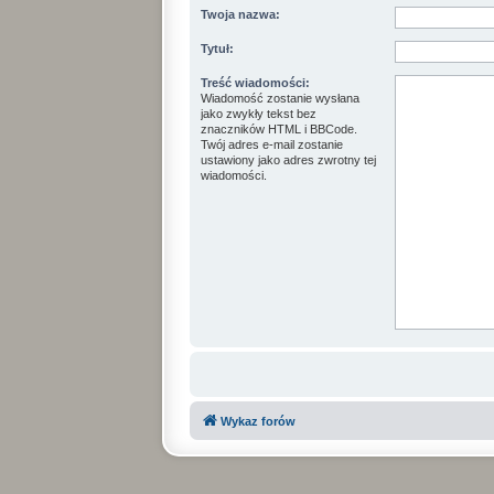
Twoja nazwa:
Tytuł:
Treść wiadomości:
Wiadomość zostanie wysłana
jako zwykły tekst bez
znaczników HTML i BBCode.
Twój adres e-mail zostanie
ustawiony jako adres zwrotny tej
wiadomości.
Wykaz forów