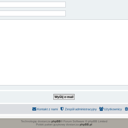
Kontakt z nami
Zespół administracyjny
Użytkownicy
Technologię dostarcza
phpBB
® Forum Software © phpBB Limited
Polski pakiet językowy dostarcza
phpBB.pl