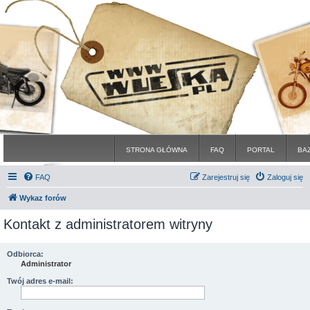
STRONA GŁÓWNA
FAQ
PORTAL
BA
FAQ
Zarejestruj się
Zaloguj się
Wykaz forów
Kontakt z administratorem witryny
Odbiorca:
Administrator
Twój adres e-mail: