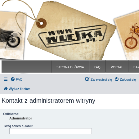
STRONA GŁÓWNA
FAQ
PORTAL
BA
FAQ
Zarejestruj się
Zaloguj się
Wykaz forów
Kontakt z administratorem witryny
Odbiorca:
Administrator
Twój adres e-mail: