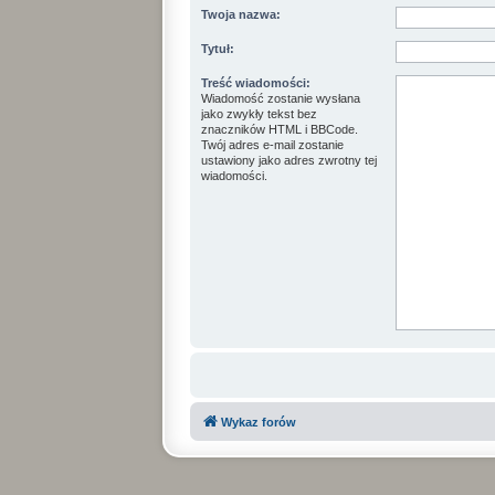
Twoja nazwa:
Tytuł:
Treść wiadomości:
Wiadomość zostanie wysłana
jako zwykły tekst bez
znaczników HTML i BBCode.
Twój adres e-mail zostanie
ustawiony jako adres zwrotny tej
wiadomości.
Wykaz forów