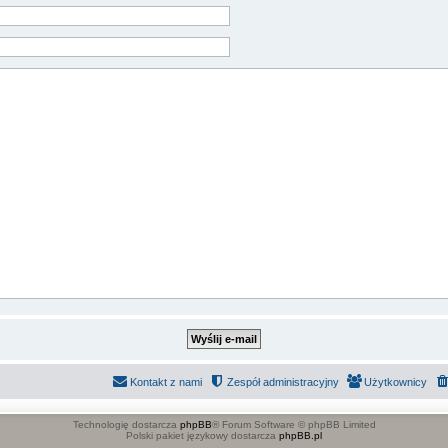
Kontakt z nami
Zespół administracyjny
Użytkownicy
Technologię dostarcza
phpBB
® Forum Software © phpBB Limited
Polski pakiet językowy dostarcza
phpBB.pl