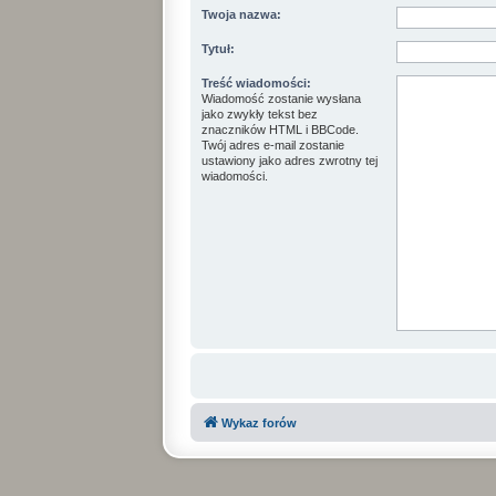
Twoja nazwa:
Tytuł:
Treść wiadomości:
Wiadomość zostanie wysłana
jako zwykły tekst bez
znaczników HTML i BBCode.
Twój adres e-mail zostanie
ustawiony jako adres zwrotny tej
wiadomości.
Wykaz forów