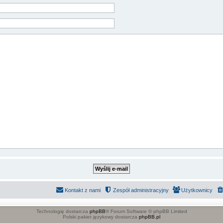
Kontakt z nami
Zespół administracyjny
Użytkownicy
Technologię dostarcza
phpBB
® Forum Software © phpBB Limited
Polski pakiet językowy dostarcza
phpBB.pl