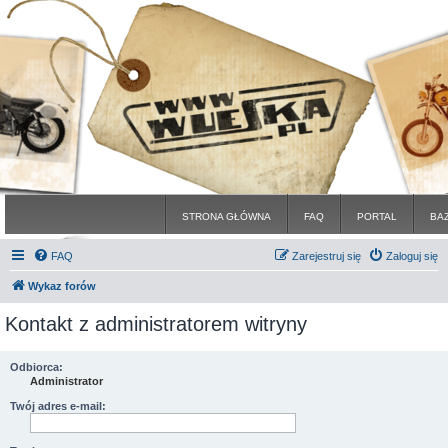
STRONA GŁÓWNA
FAQ
PORTAL
BA
FAQ
Zarejestruj się
Zaloguj się
Wykaz forów
Kontakt z administratorem witryny
Odbiorca:
Administrator
Twój adres e-mail: