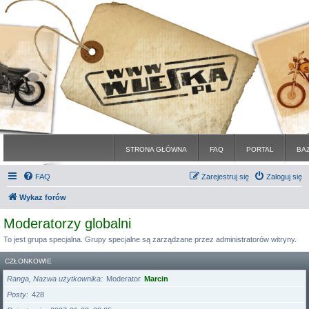
STRONA GŁÓWNA
FAQ
PORTAL
BA
FAQ
Zarejestruj się
Zaloguj się
Wykaz forów
Moderatorzy globalni
To jest grupa specjalna. Grupy specjalne są zarządzane przez administratorów witryny.
CZŁONKOWIE
Ranga, Nazwa użytkownika
Moderator
Marcin
Posty
428