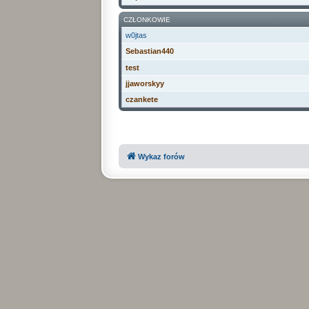
CZŁONKOWIE
w0jtas
Sebastian440
test
jjaworskyy
czankete
Wykaz forów