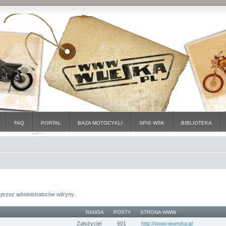
FAQ
PORTAL
BAZA MOTOCYKLI
SPIS WSK
BIBLIOTEKA
przez administratorów witryny.
RANGA
POSTY
STRONA WWW
Założyciel
601
http://www.wueska.pl