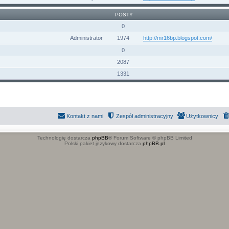
POSTY
0
Administrator
1974
http://mr16bp.blogspot.com/
0
2087
1331
Kontakt z nami
Zespół administracyjny
Użytkownicy
Technologię dostarcza
phpBB
® Forum Software © phpBB Limited
Polski pakiet językowy dostarcza
phpBB.pl