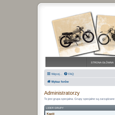
STRONA GŁÓWNA
Więcej…
FAQ
Wykaz forów
Administratorzy
To jest grupa specjalna. Grupy specjalne są zarządzane 
LIDER GRUPY
Kapiii