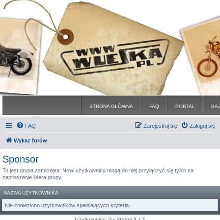
STRONA GŁÓWNA
FAQ
PORTAL
BA
FAQ
Zarejestruj się
Zaloguj się
Wykaz forów
Sponsor
To jest grupa zamknięta. Nowi użytkownicy mogą do niej przyłączyć się tylko na
zaproszenie lidera grupy.
NAZWA UŻYTKOWNIKA
Nie znaleziono użytkowników spełniających kryteria.
Użytkownicy: 0 • Strona
1
z
1