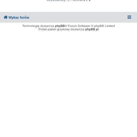
Wykaz forów
Technologię dostarcza
phpBB
® Forum Software © phpBB Limited
Polski pakiet językowy dostarcza
phpBB.pl