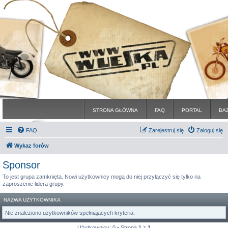
STRONA GŁÓWNA
FAQ
PORTAL
BA
FAQ
Zarejestruj się
Zaloguj się
Wykaz forów
Sponsor
To jest grupa zamknięta. Nowi użytkownicy mogą do niej przyłączyć się tylko na
zaproszenie lidera grupy.
NAZWA UŻYTKOWNIKA
Nie znaleziono użytkowników spełniających kryteria.
Użytkownicy: 0 • Strona
1
z
1