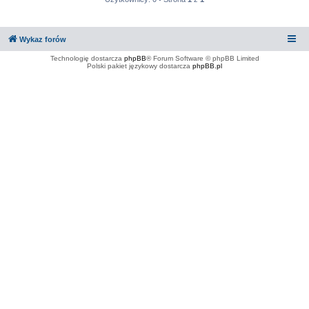
Wykaz forów
Technologię dostarcza
phpBB
® Forum Software © phpBB Limited
Polski pakiet językowy dostarcza
phpBB.pl