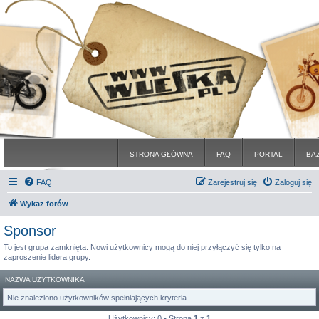
STRONA GŁÓWNA
FAQ
PORTAL
BA
FAQ
Zarejestruj się
Zaloguj się
Wykaz forów
Sponsor
To jest grupa zamknięta. Nowi użytkownicy mogą do niej przyłączyć się tylko na
zaproszenie lidera grupy.
NAZWA UŻYTKOWNIKA
Nie znaleziono użytkowników spełniających kryteria.
Użytkownicy: 0 • Strona
1
z
1