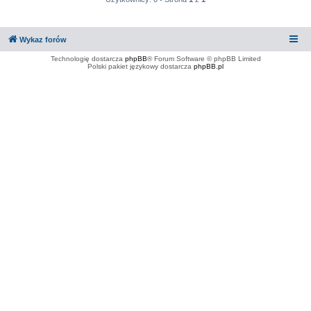
Wykaz forów
Technologię dostarcza
phpBB
® Forum Software © phpBB Limited
Polski pakiet językowy dostarcza
phpBB.pl