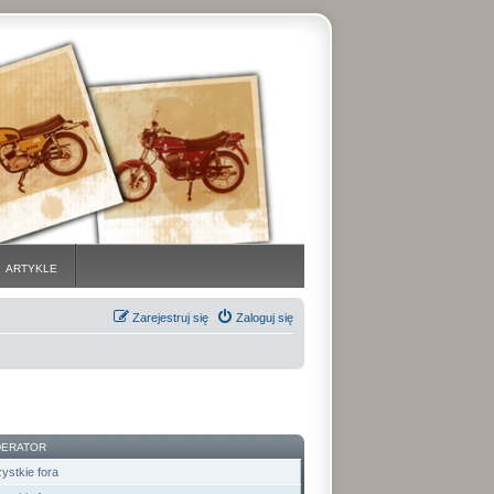
ARTYKLE
Zarejestruj się
Zaloguj się
ERATOR
ystkie fora