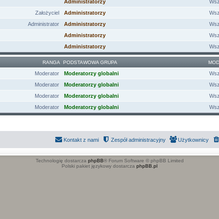
Administratorzy
Wsz
Założyciel
Administratorzy
Wsz
Administrator
Administratorzy
Wsz
Administratorzy
Wsz
Administratorzy
Wsz
RANGA
PODSTAWOWA GRUPA
MOD
Moderator
Moderatorzy globalni
Wsz
Moderator
Moderatorzy globalni
Wsz
Moderator
Moderatorzy globalni
Wsz
Moderator
Moderatorzy globalni
Wsz
Kontakt z nami
Zespół administracyjny
Użytkownicy
Technologię dostarcza
phpBB
® Forum Software © phpBB Limited
Polski pakiet językowy dostarcza
phpBB.pl