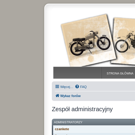
STRONA GŁÓWNA
Więcej…
FAQ
Wykaz forów
Zespół administracyjny
ADMINISTRATORZY
czankete