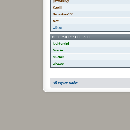
jjaworskyy
Kapiii
Sebastian440
test
w0jtas
MODERATORZY GLOBALNI
krajdomini
Marcin
Muciek
wkzarci
Wykaz forów