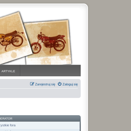
ARTYKLE
Zarejestruj się
Zaloguj się
ERATOR
ystkie fora