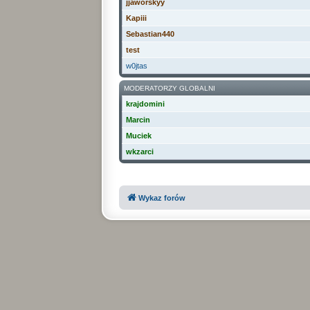
jjaworskyy
Kapiii
Sebastian440
test
w0jtas
MODERATORZY GLOBALNI
krajdomini
Marcin
Muciek
wkzarci
Wykaz forów