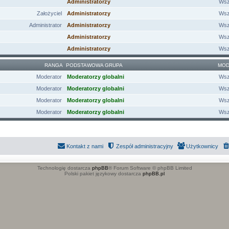
Administratorzy
Wsz
Założyciel
Administratorzy
Wsz
Administrator
Administratorzy
Wsz
Administratorzy
Wsz
Administratorzy
Wsz
RANGA
PODSTAWOWA GRUPA
MOD
Moderator
Moderatorzy globalni
Wsz
Moderator
Moderatorzy globalni
Wsz
Moderator
Moderatorzy globalni
Wsz
Moderator
Moderatorzy globalni
Wsz
Kontakt z nami
Zespół administracyjny
Użytkownicy
Technologię dostarcza
phpBB
® Forum Software © phpBB Limited
Polski pakiet językowy dostarcza
phpBB.pl