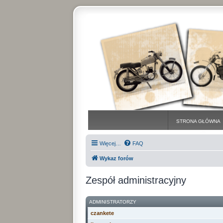
STRONA GŁÓWNA
Więcej…
FAQ
Wykaz forów
Zespół administracyjny
ADMINISTRATORZY
czankete