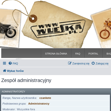
STRONA GŁÓWNA
FAQ
PORTAL
BA
FAQ
Zarejestruj się
Zaloguj się
Wykaz forów
Zespół administracyjny
ADMINISTRATORZY
Ranga, Nazwa użytkownika
czankete
Podstawowa grupa
Administratorzy
Moderator
Wszystkie fora