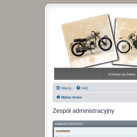
STRONA GŁÓWNA
Więcej…
FAQ
Wykaz forów
Zespół administracyjny
ADMINISTRATORZY
czankete