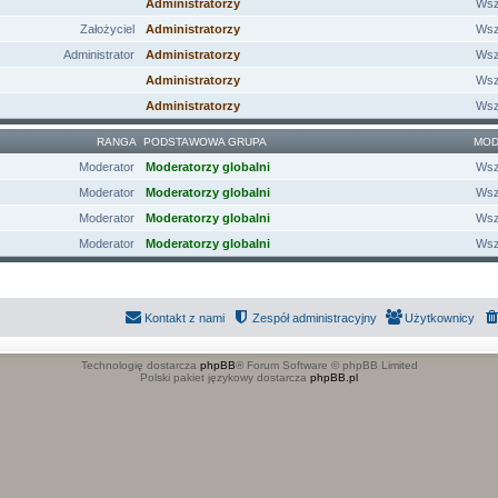
Administratorzy
Wsz
Założyciel
Administratorzy
Wsz
Administrator
Administratorzy
Wsz
Administratorzy
Wsz
Administratorzy
Wsz
RANGA
PODSTAWOWA GRUPA
MOD
Moderator
Moderatorzy globalni
Wsz
Moderator
Moderatorzy globalni
Wsz
Moderator
Moderatorzy globalni
Wsz
Moderator
Moderatorzy globalni
Wsz
Kontakt z nami
Zespół administracyjny
Użytkownicy
Technologię dostarcza
phpBB
® Forum Software © phpBB Limited
Polski pakiet językowy dostarcza
phpBB.pl