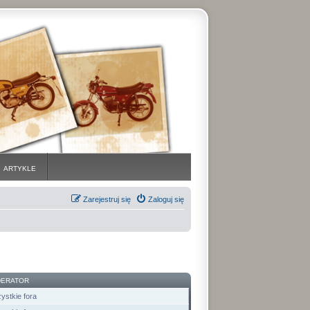
ARTYKLE
Zarejestruj się
Zaloguj się
ERATOR
ystkie fora