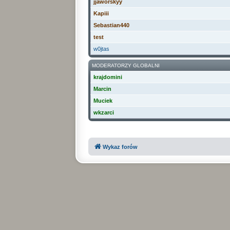
jjaworskyy
Kapiii
Sebastian440
test
w0jtas
MODERATORZY GLOBALNI
krajdomini
Marcin
Muciek
wkzarci
Wykaz forów