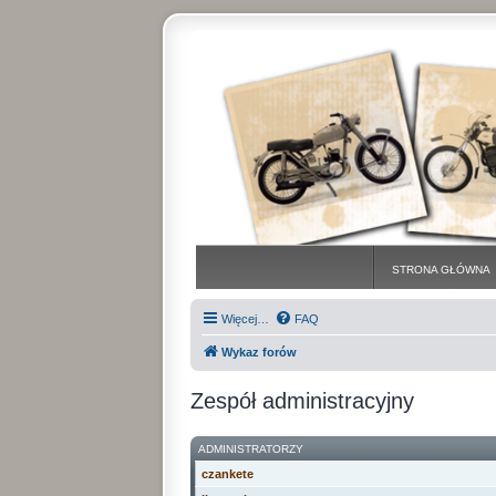
STRONA GŁÓWNA
Więcej…
FAQ
Wykaz forów
Zespół administracyjny
ADMINISTRATORZY
czankete