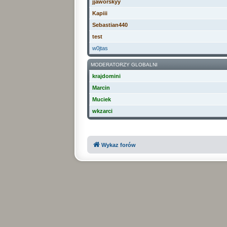
jjaworskyy
Kapiii
Sebastian440
test
w0jtas
MODERATORZY GLOBALNI
krajdomini
Marcin
Muciek
wkzarci
Wykaz forów