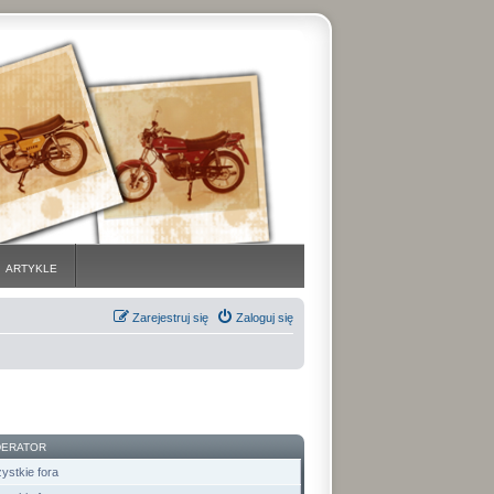
ARTYKLE
Zarejestruj się
Zaloguj się
ERATOR
ystkie fora