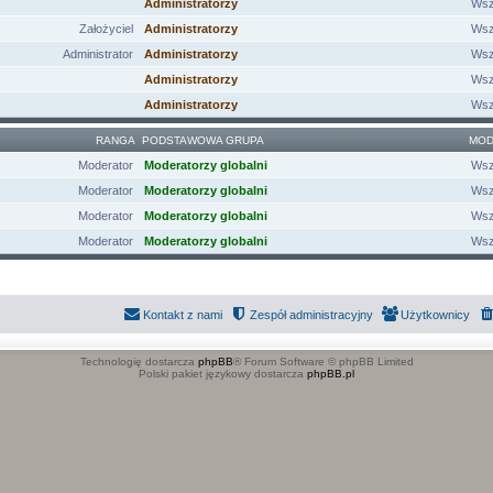
Administratorzy
Wsz
Założyciel
Administratorzy
Wsz
Administrator
Administratorzy
Wsz
Administratorzy
Wsz
Administratorzy
Wsz
RANGA
PODSTAWOWA GRUPA
MOD
Moderator
Moderatorzy globalni
Wsz
Moderator
Moderatorzy globalni
Wsz
Moderator
Moderatorzy globalni
Wsz
Moderator
Moderatorzy globalni
Wsz
Kontakt z nami
Zespół administracyjny
Użytkownicy
Technologię dostarcza
phpBB
® Forum Software © phpBB Limited
Polski pakiet językowy dostarcza
phpBB.pl