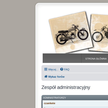
STRONA GŁÓWNA
Więcej…
FAQ
Wykaz forów
Zespół administracyjny
ADMINISTRATORZY
czankete