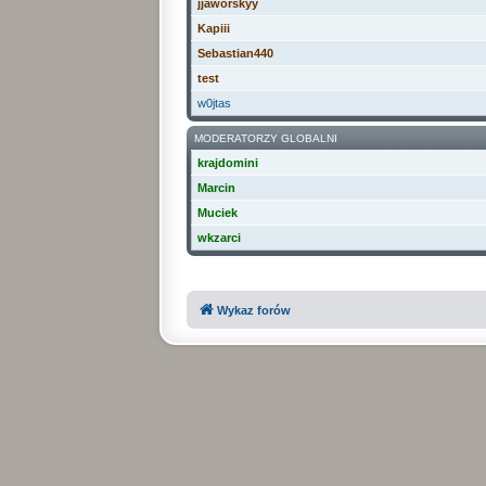
jjaworskyy
Kapiii
Sebastian440
test
w0jtas
MODERATORZY GLOBALNI
krajdomini
Marcin
Muciek
wkzarci
Wykaz forów