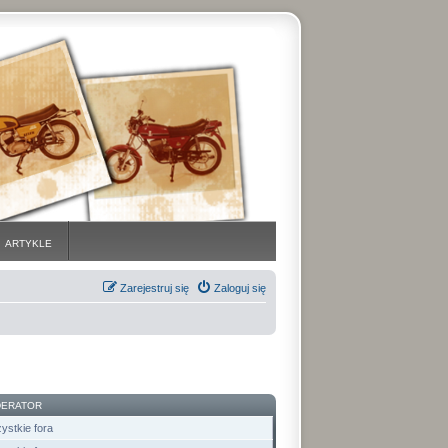
ARTYKLE
Zarejestruj się
Zaloguj się
ERATOR
ystkie fora