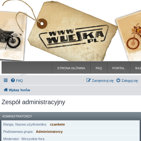
STRONA GŁÓWNA
FAQ
PORTAL
BA
FAQ
Zarejestruj się
Zaloguj się
Wykaz forów
Zespół administracyjny
ADMINISTRATORZY
Ranga, Nazwa użytkownika
czankete
Podstawowa grupa
Administratorzy
Moderator
Wszystkie fora