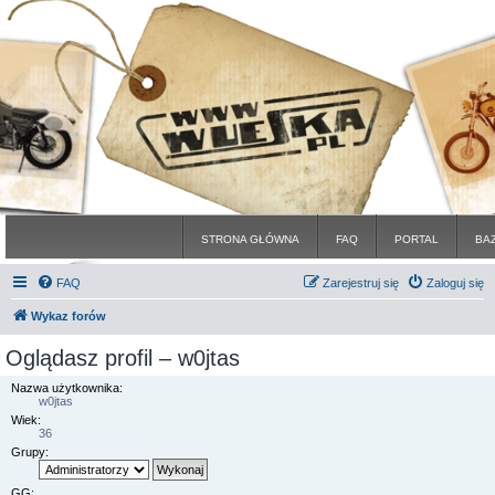
STRONA GŁÓWNA
FAQ
PORTAL
BA
FAQ
Zarejestruj się
Zaloguj się
Wykaz forów
Oglądasz profil – w0jtas
Nazwa użytkownika:
w0jtas
Wiek:
36
Grupy:
GG: