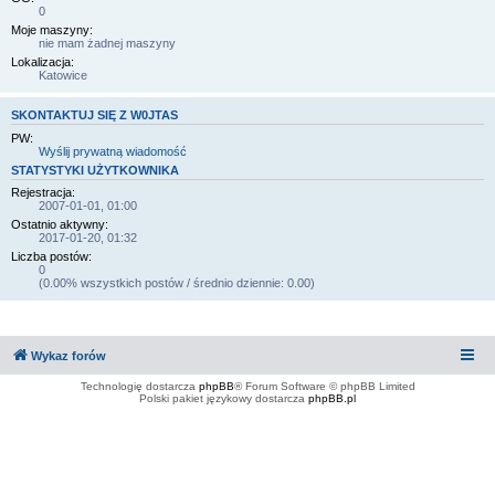
0
Moje maszyny:
nie mam żadnej maszyny
Lokalizacja:
Katowice
SKONTAKTUJ SIĘ Z W0JTAS
PW:
Wyślij prywatną wiadomość
STATYSTYKI UŻYTKOWNIKA
Rejestracja:
2007-01-01, 01:00
Ostatnio aktywny:
2017-01-20, 01:32
Liczba postów:
0
(0.00% wszystkich postów / średnio dziennie: 0.00)
Wykaz forów
Technologię dostarcza
phpBB
® Forum Software © phpBB Limited
Polski pakiet językowy dostarcza
phpBB.pl