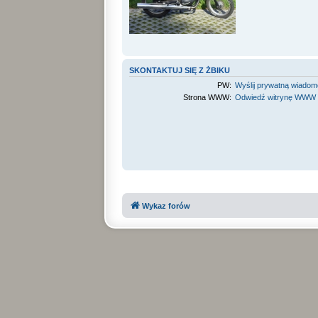
SKONTAKTUJ SIĘ Z ŻBIKU
PW:
Wyślij prywatną wiado
Strona WWW:
Odwiedź witrynę WWW
Wykaz forów