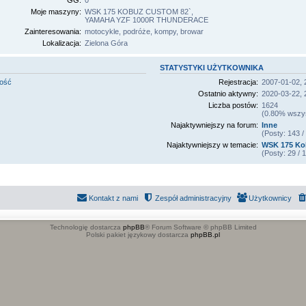
GG:
0
Moje maszyny:
WSK 175 KOBUZ CUSTOM 82`,
YAMAHA YZF 1000R THUNDERACE
Zainteresowania:
motocykle, podróże, kompy, browar
Lokalizacja:
Zielona Góra
STATYSTYKI UŻYTKOWNIKA
mość
Rejestracja:
2007-01-02, 
Ostatnio aktywny:
2020-03-22, 
Liczba postów:
1624
(0.80% wszyst
Najaktywniejszy na forum:
Inne
(Posty: 143 
Najaktywniejszy w temacie:
WSK 175 Kob
(Posty: 29 /
Kontakt z nami
Zespół administracyjny
Użytkownicy
Technologię dostarcza
phpBB
® Forum Software © phpBB Limited
Polski pakiet językowy dostarcza
phpBB.pl