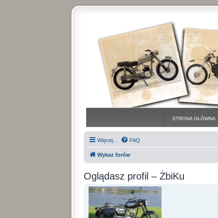
STRONA GŁÓWNA
Więcej…
FAQ
Wykaz forów
Oglądasz profil – ŻbiKu