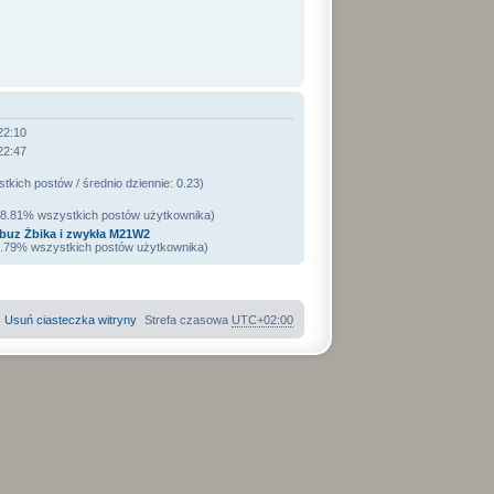
22:10
22:47
kich postów / średnio dziennie: 0.23)
/ 8.81% wszystkich postów użytkownika)
uz Żbika i zwykła M21W2
 1.79% wszystkich postów użytkownika)
Usuń ciasteczka witryny
Strefa czasowa
UTC+02:00