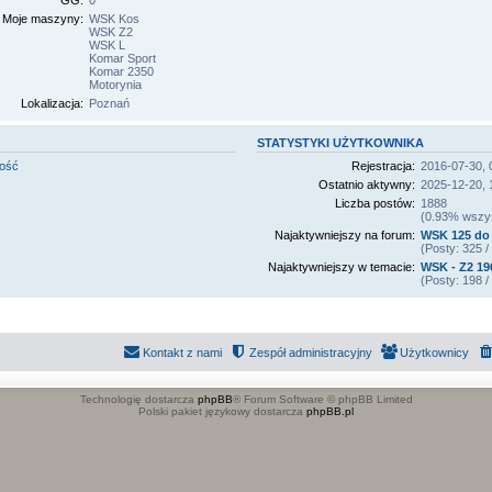
GG:
0
Moje maszyny:
WSK Kos
WSK Z2
WSK L
Komar Sport
Komar 2350
Motorynia
Lokalizacja:
Poznań
STATYSTYKI UŻYTKOWNIKA
mość
Rejestracja:
2016-07-30, 
Ostatnio aktywny:
2025-12-20, 
Liczba postów:
1888
(0.93% wszyst
Najaktywniejszy na forum:
WSK 125 do 
(Posty: 325 
Najaktywniejszy w temacie:
WSK - Z2 196
(Posty: 198 
Kontakt z nami
Zespół administracyjny
Użytkownicy
Technologię dostarcza
phpBB
® Forum Software © phpBB Limited
Polski pakiet językowy dostarcza
phpBB.pl