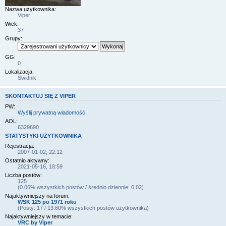
Nazwa użytkownika:
Viper
Wiek:
37
Grupy:
GG:
0
Lokalizacja:
Świdnik
SKONTAKTUJ SIĘ Z VIPER
PW:
Wyślij prywatną wiadomość
AOL:
6329690
STATYSTYKI UŻYTKOWNIKA
Rejestracja:
2007-01-02, 22:12
Ostatnio aktywny:
2021-05-16, 18:59
Liczba postów:
125
(0.06% wszystkich postów / średnio dziennie: 0.02)
Najaktywniejszy na forum:
WSK 125 po 1971 roku
(Posty: 17 / 13.60% wszystkich postów użytkownika)
Najaktywniejszy w temacie:
VRC by Viper