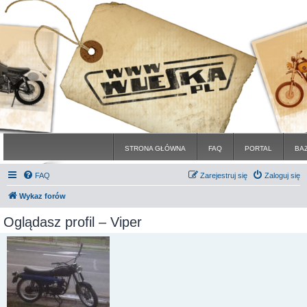
STRONA GŁÓWNA
FAQ
PORTAL
BA
FAQ
Zarejestruj się
Zaloguj się
Wykaz forów
Oglądasz profil – Viper