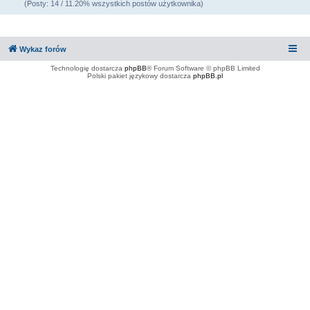
(Posty: 14 / 11.20% wszystkich postów użytkownika)
Wykaz forów
Technologię dostarcza
phpBB
® Forum Software © phpBB Limited
Polski pakiet językowy dostarcza
phpBB.pl