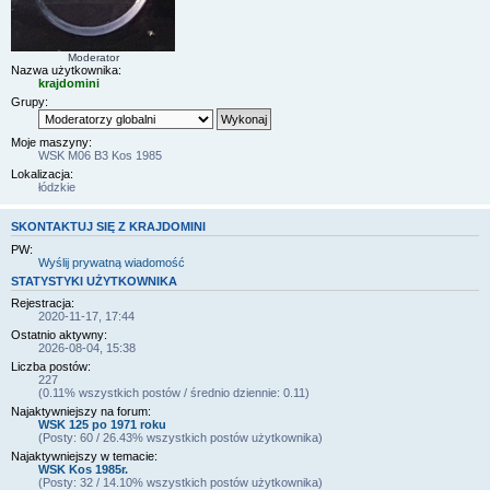
Moderator
Nazwa użytkownika:
krajdomini
Grupy:
Moje maszyny:
WSK M06 B3 Kos 1985
Lokalizacja:
łódzkie
SKONTAKTUJ SIĘ Z KRAJDOMINI
PW:
Wyślij prywatną wiadomość
STATYSTYKI UŻYTKOWNIKA
Rejestracja:
2020-11-17, 17:44
Ostatnio aktywny:
2026-08-04, 15:38
Liczba postów:
227
(0.11% wszystkich postów / średnio dziennie: 0.11)
Najaktywniejszy na forum:
WSK 125 po 1971 roku
(Posty: 60 / 26.43% wszystkich postów użytkownika)
Najaktywniejszy w temacie:
WSK Kos 1985r.
(Posty: 32 / 14.10% wszystkich postów użytkownika)