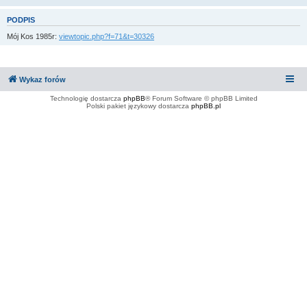
PODPIS
Mój Kos 1985r:
viewtopic.php?f=71&t=30326
Wykaz forów
Technologię dostarcza
phpBB
® Forum Software © phpBB Limited
Polski pakiet językowy dostarcza
phpBB.pl