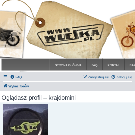
STRONA GŁÓWNA
FAQ
PORTAL
BA
FAQ
Zarejestruj się
Zaloguj się
Wykaz forów
Oglądasz profil – krajdomini