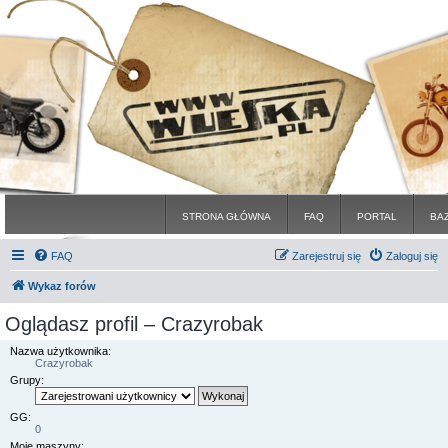
STRONA GŁÓWNA
FAQ
PORTAL
BA
FAQ
Zarejestruj się
Zaloguj się
Wykaz forów
Oglądasz profil – Crazyrobak
Nazwa użytkownika:
Crazyrobak
Grupy:
GG:
0
Moje maszyny: