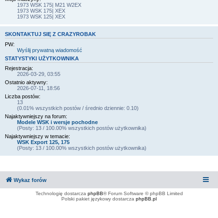
1973 WSK 175| M21 W2EX
1973 WSK 175| XEX
1973 WSK 125| XEX
SKONTAKTUJ SIĘ Z CRAZYROBAK
PW:
Wyślij prywatną wiadomość
STATYSTYKI UŻYTKOWNIKA
Rejestracja:
2026-03-29, 03:55
Ostatnio aktywny:
2026-07-11, 18:56
Liczba postów:
13
(0.01% wszystkich postów / średnio dziennie: 0.10)
Najaktywniejszy na forum:
Modele WSK i wersje pochodne
(Posty: 13 / 100.00% wszystkich postów użytkownika)
Najaktywniejszy w temacie:
WSK Export 125, 175
(Posty: 13 / 100.00% wszystkich postów użytkownika)
Wykaz forów
Technologię dostarcza
phpBB
® Forum Software © phpBB Limited
Polski pakiet językowy dostarcza
phpBB.pl