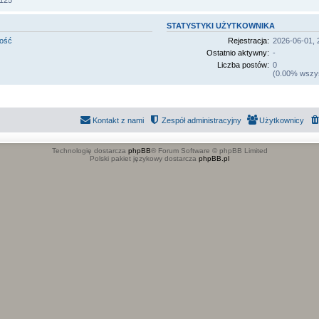
125
STATYSTYKI UŻYTKOWNIKA
mość
Rejestracja:
2026-06-01, 
Ostatnio aktywny:
-
Liczba postów:
0
(0.00% wszyst
Kontakt z nami
Zespół administracyjny
Użytkownicy
Technologię dostarcza
phpBB
® Forum Software © phpBB Limited
Polski pakiet językowy dostarcza
phpBB.pl