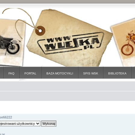
FAQ
PORTAL
BAZA MOTOCYKLI
SPIS WSK
BIBLIOTEKA
rse66222