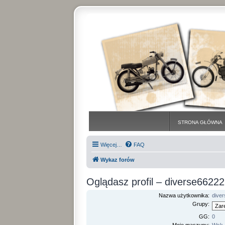
STRONA GŁÓWNA
Więcej…
FAQ
Wykaz forów
Oglądasz profil – diverse66222
Nazwa użytkownika:
dive
Grupy:
GG:
0