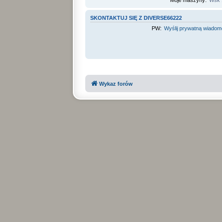
Moje maszyny:
Wsk 
SKONTAKTUJ SIĘ Z DIVERSE66222
PW:
Wyślij prywatną wiado
Wykaz forów