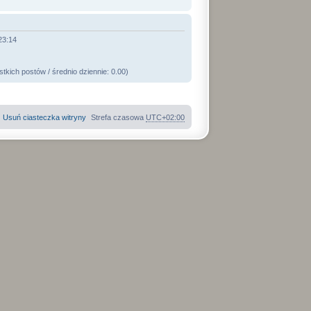
23:14
kich postów / średnio dziennie: 0.00)
Usuń ciasteczka witryny
Strefa czasowa
UTC+02:00