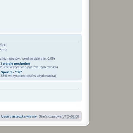
23:11
21:52
kich postów / średnio dziennie: 0.08)
 i wersje pochodne
 12.98% wszystkich postów użytkownika)
port 2 - "S2"
 4.66% wszystkich postów użytkownika)
Usuń ciasteczka witryny
Strefa czasowa
UTC+02:00