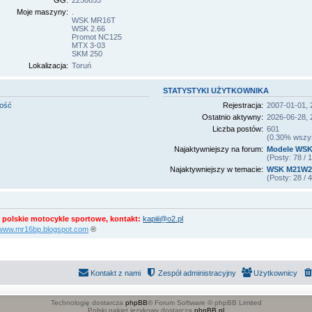
GG:
2256655
Moje maszyny:
.
WSK MR16T
WSK 2.66
Promot NC125
MTX 3-03
SKM 250
Lokalizacja:
Toruń
STATYSTYKI UŻYTKOWNIKA
mość
Rejestracja:
2007-01-01, 
Ostatnio aktywny:
2026-06-28, 
Liczba postów:
601
(0.30% wszyst
Najaktywniejszy na forum:
Modele WSK
(Posty: 78 /
Najaktywniejszy w temacie:
WSK M21W2 S
(Posty: 28 /
 polskie motocykle sportowe, kontakt:
kapiii@o2.pl
//www.mr16bp.blogspot.com
®
Kontakt z nami
Zespół administracyjny
Użytkownicy
Technologię dostarcza
phpBB
® Forum Software © phpBB Limited
Polski pakiet językowy dostarcza
phpBB.pl