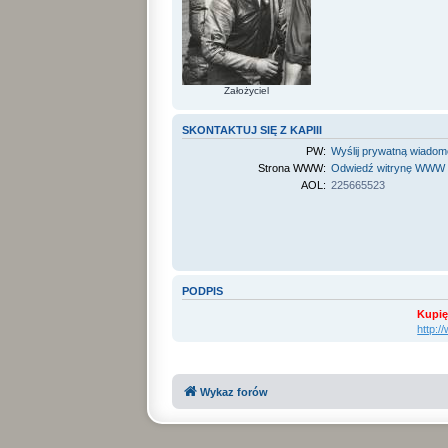
Założyciel
SKONTAKTUJ SIĘ Z KAPIII
PW:
Wyślij prywatną wiado
Strona WWW:
Odwiedź witrynę WWW
AOL:
225665523
PODPIS
Kupię
http:
Wykaz forów