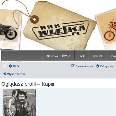
STRONA GŁÓWNA
FAQ
PORTAL
BA
FAQ
Zarejestruj się
Zaloguj się
Wykaz forów
Oglądasz profil – Kapiii