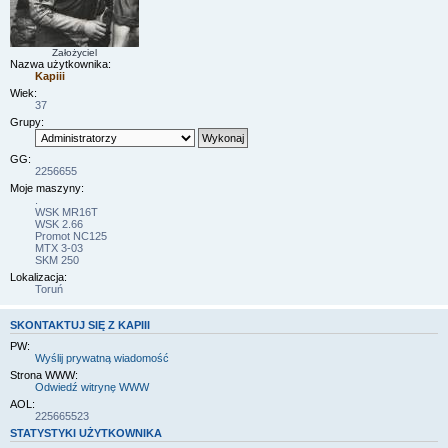
Założyciel
Nazwa użytkownika:
Kapiii
Wiek:
37
Grupy:
GG:
2256655
Moje maszyny:
.
WSK MR16T
WSK 2.66
Promot NC125
MTX 3-03
SKM 250
Lokalizacja:
Toruń
SKONTAKTUJ SIĘ Z KAPIII
PW:
Wyślij prywatną wiadomość
Strona WWW:
Odwiedź witrynę WWW
AOL:
225665523
STATYSTYKI UŻYTKOWNIKA