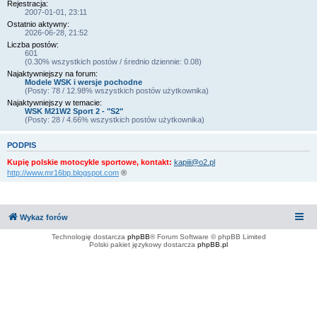
Rejestracja:
2007-01-01, 23:11
Ostatnio aktywny:
2026-06-28, 21:52
Liczba postów:
601
(0.30% wszystkich postów / średnio dziennie: 0.08)
Najaktywniejszy na forum:
Modele WSK i wersje pochodne
(Posty: 78 / 12.98% wszystkich postów użytkownika)
Najaktywniejszy w temacie:
WSK M21W2 Sport 2 - "S2"
(Posty: 28 / 4.66% wszystkich postów użytkownika)
PODPIS
Kupię polskie motocykle sportowe, kontakt:
kapiii@o2.pl
http://www.mr16bp.blogspot.com
®
Wykaz forów
Technologię dostarcza
phpBB
® Forum Software © phpBB Limited
Polski pakiet językowy dostarcza
phpBB.pl