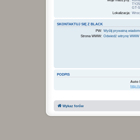
Moje maszyny:
Koma
TY25
GT-S
Lokalizacja:
Wroc
SKONTAKTUJ SIĘ Z BLACK
PW:
Wyślij prywatną wiado
Strona WWW:
Odwiedź witrynę WWW
PODPIS
Auto 
http:/
Wykaz forów