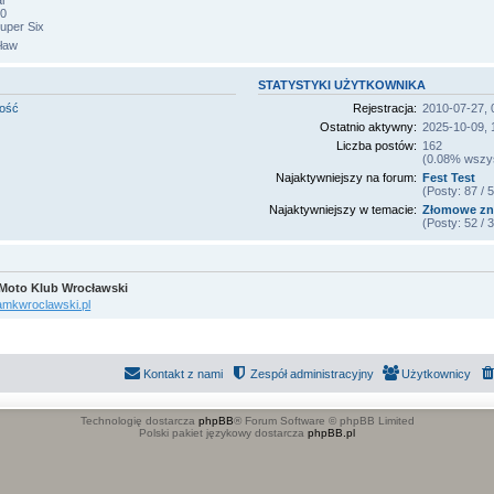
r
0
uper Six
ław
STATYSTYKI UŻYTKOWNIKA
mość
Rejestracja:
2010-07-27, 
Ostatnio aktywny:
2025-10-09, 
Liczba postów:
162
(0.08% wszyst
Najaktywniejszy na forum:
Fest Test
(Posty: 87 /
Najaktywniejszy w temacie:
Złomowe zn
(Posty: 52 /
Moto Klub Wrocławski
/amkwroclawski.pl
Kontakt z nami
Zespół administracyjny
Użytkownicy
Technologię dostarcza
phpBB
® Forum Software © phpBB Limited
Polski pakiet językowy dostarcza
phpBB.pl