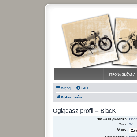
STRONA GŁÓWNA
Więcej…
FAQ
Wykaz forów
Oglądasz profil – BlacK
Nazwa użytkownika:
Blac
Wiek:
37
Grupy: