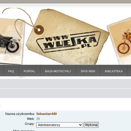
FAQ
PORTAL
BAZA MOTOCYKLI
SPIS WSK
BIBLIOTEKA
0
Nazwa użytkownika:
Sebastian440
Wiek:
39
Grupy: