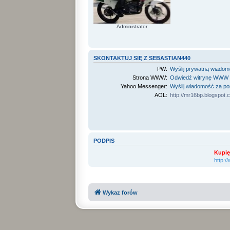
Administrator
SKONTAKTUJ SIĘ Z SEBASTIAN440
PW:
Wyślij prywatną wiado
Strona WWW:
Odwiedź witrynę WWW
Yahoo Messenger:
Wyślij wiadomość za p
AOL:
http://mr16bp.blogspot.
PODPIS
Kupię
http:
Wykaz forów