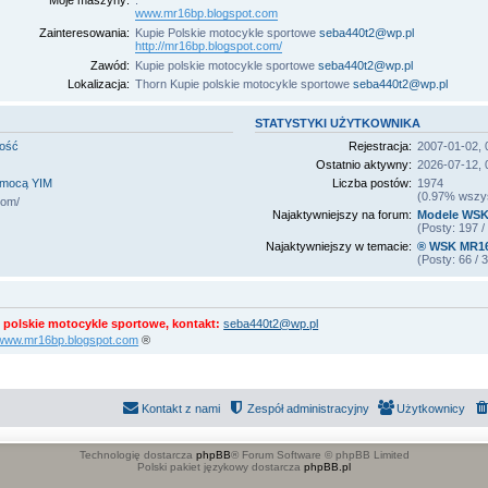
Moje maszyny:
.
www.mr16bp.blogspot.com
Zainteresowania:
Kupie Polskie motocykle sportowe
seba440t2@wp.pl
http://mr16bp.blogspot.com/
Zawód:
Kupie polskie motocykle sportowe
seba440t2@wp.pl
Lokalizacja:
Thorn Kupie polskie motocykle sportowe
seba440t2@wp.pl
STATYSTYKI UŻYTKOWNIKA
mość
Rejestracja:
2007-01-02, 
Ostatnio aktywny:
2026-07-12, 
omocą YIM
Liczba postów:
1974
(0.97% wszyst
com/
Najaktywniejszy na forum:
Modele WSK
(Posty: 197 
Najaktywniejszy w temacie:
® WSK MR16 
(Posty: 66 /
 polskie motocykle sportowe, kontakt:
seba440t2@wp.pl
//www.mr16bp.blogspot.com
®
Kontakt z nami
Zespół administracyjny
Użytkownicy
Technologię dostarcza
phpBB
® Forum Software © phpBB Limited
Polski pakiet językowy dostarcza
phpBB.pl