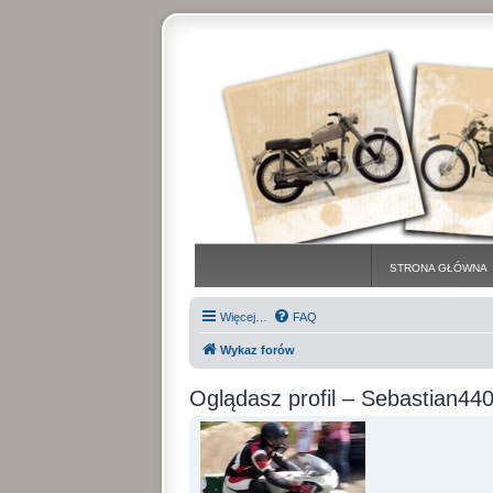
STRONA GŁÓWNA
Więcej…
FAQ
Wykaz forów
Oglądasz profil – Sebastian44