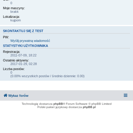
0
Moje maszyny:
brakk
Lokalizacja:
kujpom
SKONTAKTUJ SIĘ Z TEST
PW:
Wyślij prywatną wiadomość
STATYSTYKI UŻYTKOWNIKA
Rejestracja:
2011-07-09, 18:22
Ostatnio aktywny:
2017-01-29, 02:28
Liczba postów:
0
(0.00% wszystkich postów / średnio dziennie: 0.00)
Wykaz forów
Technologię dostarcza
phpBB
® Forum Software © phpBB Limited
Polski pakiet językowy dostarcza
phpBB.pl