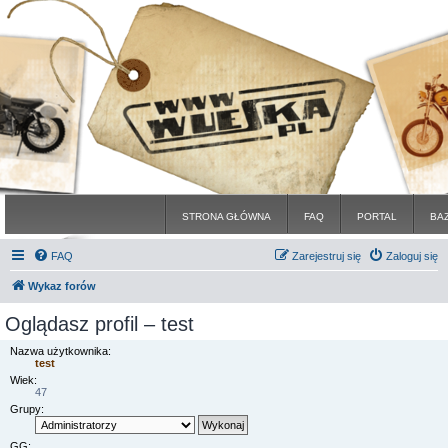
STRONA GŁÓWNA
FAQ
PORTAL
BA
FAQ
Zarejestruj się
Zaloguj się
Wykaz forów
Oglądasz profil – test
Nazwa użytkownika:
test
Wiek:
47
Grupy:
GG: