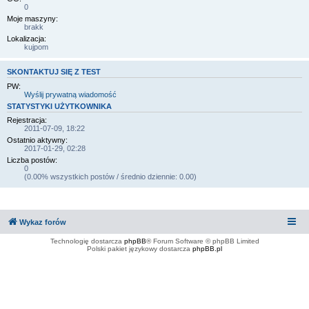
0
Moje maszyny:
brakk
Lokalizacja:
kujpom
SKONTAKTUJ SIĘ Z TEST
PW:
Wyślij prywatną wiadomość
STATYSTYKI UŻYTKOWNIKA
Rejestracja:
2011-07-09, 18:22
Ostatnio aktywny:
2017-01-29, 02:28
Liczba postów:
0
(0.00% wszystkich postów / średnio dziennie: 0.00)
Wykaz forów
Technologię dostarcza
phpBB
® Forum Software © phpBB Limited
Polski pakiet językowy dostarcza
phpBB.pl