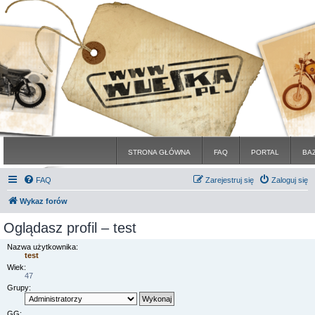
STRONA GŁÓWNA
FAQ
PORTAL
BA
FAQ
Zarejestruj się
Zaloguj się
Wykaz forów
Oglądasz profil – test
Nazwa użytkownika:
test
Wiek:
47
Grupy:
GG: